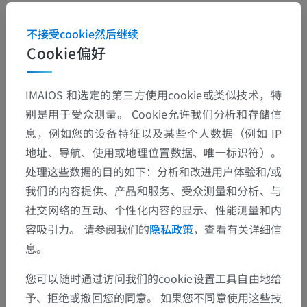
解剖层次
不接受cookie然后继续
Cookie偏好
人体解剖学2
IMAIOS 和选定的第三方使用cookie或类似技术，特
人体
>
整合系统
>
神经系统
>
中枢神经系统
>
别是用于受众测量。 Cookie允许我们分析和存储信
大脑
>
大脑
>
间脑
>
缰沟
息，例如您的设备特征以及某些个人数据（例如 IP
这个解剖部位没有子结构
地址、导航、使用或地理位置数据、唯一标识符）。
底层结构：
处理这些数据的目的如下：分析和改进用户体验和/或
我们的内容提供、产品和服务、受众测量和分析、与
人体解剖学1
社交网络的互动、个性化内容的显示、性能测量和内
容吸引力。 请参阅我们的
隐私政策
，查看有关详细信
人体神经解剖学
息。
您可以随时通过访问我们的cookie设置工具自由地给
予、拒绝或撤回您的同意。 如果您不同意使用这些技