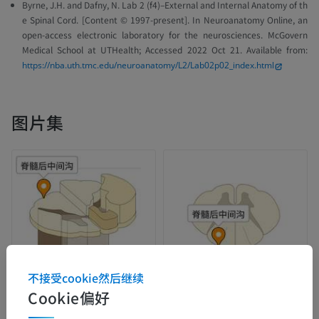
Byrne, J.H. and Dafny, N. Lab 2 (f4)–External and Internal Anatomy of th
e Spinal Cord. [Content © 1997-present].
In Neuroanatomy Online, an
open-access electronic laboratory for the neurosciences. McGovern
Medical School at UTHealth
; Accessed 2022 Oct 21. Available from:
https://nba.uth.tmc.edu/neuroanatomy/L2/Lab02p02_index.html
图片集
不接受cookie然后继续
Cookie偏好