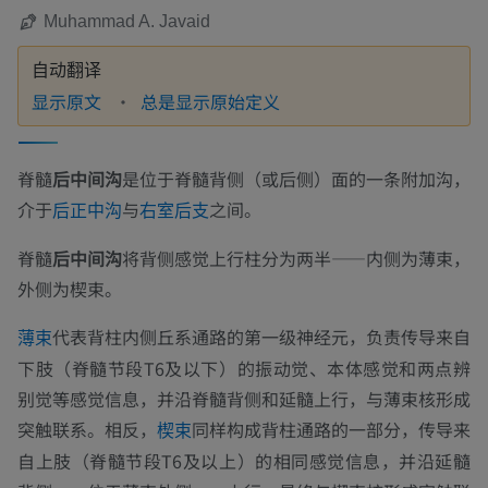
Muhammad A. Javaid
自动翻译
显示原文
总是显示原始定义
脊髓
后中间沟
是位于脊髓背侧（或后侧）面的一条附加沟，
介于
与
之间。
后正中沟
右室后支
脊髓
后中间沟
将背侧感觉上行柱分为两半——内侧为薄束，
外侧为楔束。
代表背柱内侧丘系通路的第一级神经元，负责传导来自
薄束
下肢（脊髓节段T6及以下）的振动觉、本体感觉和两点辨
别觉等感觉信息，并沿脊髓背侧和延髓上行，与薄束核形成
突触联系。相反，
同样构成背柱通路的一部分，传导来
楔束
自上肢（脊髓节段T6及以上）的相同感觉信息，并沿延髓