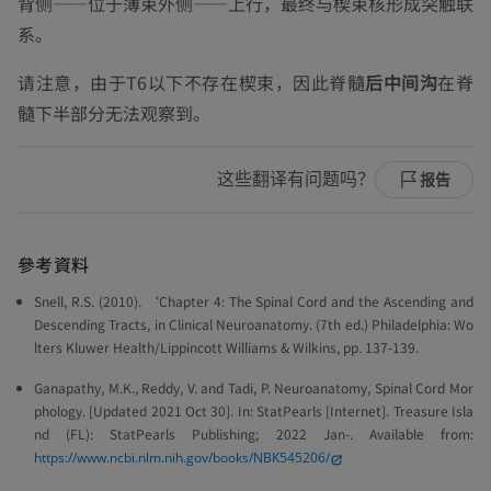
背侧——位于薄束外侧——上行，最终与楔束核形成突触联
系。
请注意，由于T6以下不存在楔束，因此脊髓
后中间沟
在脊
髓下半部分无法观察到。
这些翻译有问题吗？
报告
參考資料
Snell, R.S. (2010). ‘Chapter 4: The Spinal Cord and the Ascending and
Descending Tracts, in
Clinical Neuroanatomy
. (7th ed.) Philadelphia: Wo
lters Kluwer Health/Lippincott Williams & Wilkins, pp. 137-139.
Ganapathy, M.K., Reddy, V. and Tadi, P. Neuroanatomy, Spinal Cord Mor
phology. [Updated 2021 Oct 30].
In: StatPearls [Internet].
Treasure Isla
nd (FL): StatPearls Publishing; 2022 Jan-. Available from:
https://www.ncbi.nlm.nih.gov/books/NBK545206/