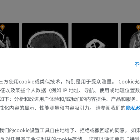
不
上肢
下肢
的第三方使用cookie或类似技术，特别是用于受众测量。 Cooki
征以及某些个人数据（例如 IP 地址、导航、使用或地理位置
上肢MRI
下肢血管造影
如下：分析和改进用户体验和/或我们的内容提供、产品和服务
MRI
插画
性化内容的显示、性能测量和内容吸引力。 请参阅我们的
隐私
优质会员
优质会员
肩MRI
下肢X光照片
我们的cookie设置工具自由地给予、拒绝或撤回您的同意。 如
MRI
放射影像学
对任何基于合法利益的cookie存储。 您可以通过单击“接受所