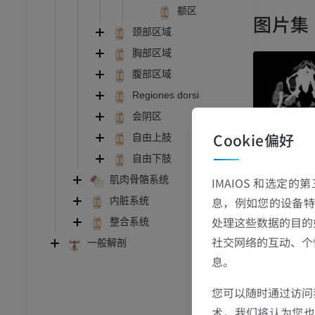
额区
图片集
颈部区域
胸部区域
腹部区域
Regiones dorsi
会阴区
Cookie偏好
自由上肢
自由下肢
跗 - 足
肌肉骨骼系统
IMAIOS 和选定
息，例如您的设备特
内脏系统
踝关节磁共振成像
处理这些数据的目的
整合系统
MRI
社交网络的互动、个
一般解剖
员
优质会员
息。
关节造影
前足MRI
您可以随时通过访问
节造影
MRI
术，我们将认为您也反