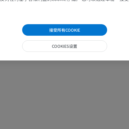
优质会员
免費
腕MRI
下肢MRI
MRI
MRI
接受所有COOKIE
优质会员
优质会员
COOKIES设置
肘部MRI
髋MRI
MRI
MRI
优质会员
优质会员
手部MRI
膝MRI
MRI
MRI
优质会员
优质会员
上肢X光照片
膝CT关节造
放射影像学
CT关节造影