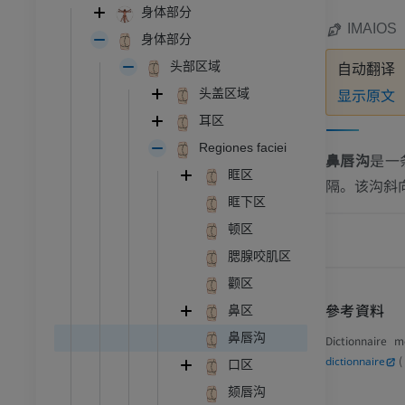
身体部分
IMAIOS
身体部分
头部区域
自动翻译
显示原文
头盖区域
耳区
Regiones faciei
鼻唇沟
是一
眶区
隔。该沟斜
眶下区
顿区
腮腺咬肌区
颧区
參考資料
鼻区
鼻唇沟
Dictionnaire 
(
dictionnaire
口区
颏唇沟