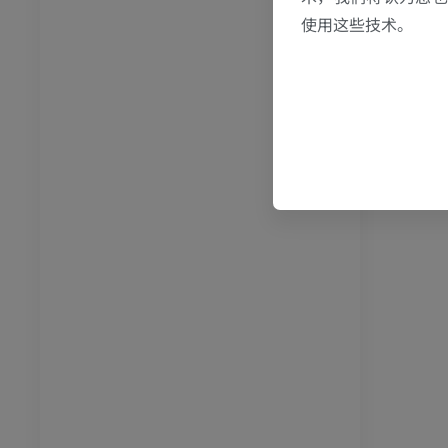
使用这些技术。
员
优质会员
RI
下肢MRI
MRI
员
优质会员
光照片
下肢X光照片
像学
放射影像学
免費
管造影
下肢血管造影
插画
员
优质会员
踝关节和足部计算机断层
扫描