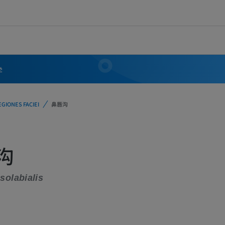
学
EGIONES FACIEI
鼻唇沟
沟
solabialis