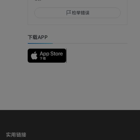
检举错误
I
下载APP
影
）
影
实用链接