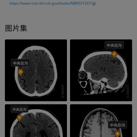
https://www.ncbi.nlm.nih.gov/books/NBK537247/
图片集