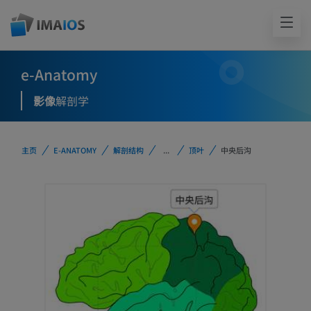
e-Anatomy
影像
解剖学
主页
E-ANATOMY
解剖结构
...
顶叶
中央后沟