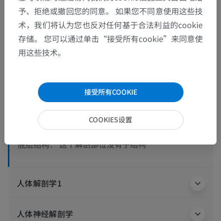
予、拒绝或撤回您的同意。 如果您不同意使用这些技
术，我们将认为您也反对任何基于合法利益的cookie
存储。 您可以通过单击“接受所有cookie”来同意使
解剖层次
用这些技术。
人体解剖学2
接受所有COOKIE
人体
>
整合系统
>
神经系统
>
中枢神经系统
>
大脑
>
大脑
>
端脑
>
叶间沟
>
COOKIES设置
顶下沟
这个解剖部位没有子结构
底层结构：
人体解剖学1
人体神经解剖学