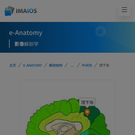
e-Anatomy
影像
解剖学
主页
E-ANATOMY
解剖结构
...
叶间沟
顶下沟