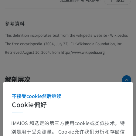
參考資料
This definition incorporates text from the wikipedia website - Wikipedia:
The free encyclopedia. (2004, July 22). FL: Wikimedia Foundation, Inc.
Retrieved August 10, 2004, from http://www.wikipedia.org
解剖层次
不接受cookie然后继续
人体解剖学1
Cookie偏好
系统解剖学
>
关节
>
一般词汇
>
旋后
IMAIOS 和选定的第三方使用cookie或类似技术，特
这个解剖部位没有子结构
别是用于受众测量。 Cookie允许我们分析和存储信
底层结构：