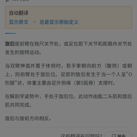
自动翻译
显示原文
总是显示原始定义
旋后
是前臂在桡尺关节处，或足在距下关节和距跟舟关节处
发生的旋转运动。
当双臂伸直并置于体侧时，若手掌朝向前方（腹侧）或朝
上，则前臂处于旋后位。足部的旋后发生于当一个人呈"O
形腿"状，体重主要由足外侧缘（第5跖骨）支撑时。
在解剖学姿势中，手处于旋后位。此动作由肱二头肌和旋后
肌共同完成。
旋后与旋前方向相反。
这些翻译有问题吗？
报告