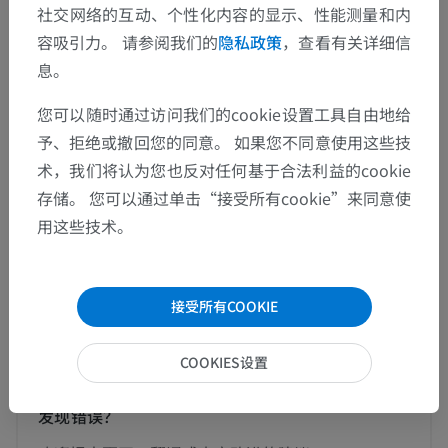
社交网络的互动、个性化内容的显示、性能测量和内
颅骨韧带联合
>
听小骨关节
>
鼓镫连结
容吸引力。 请参阅我们的
隐私政策
，查看有关详细信
这个解剖部位没有子结构
息。
底层结构：
您可以随时通过访问我们的cookie设置工具自由地给
予、拒绝或撤回您的同意。 如果您不同意使用这些技
人体神经解剖学
术，我们将认为您也反对任何基于合法利益的cookie
存储。 您可以通过单击“接受所有cookie”来同意使
用这些技术。
动物的比较解剖学
接受所有COOKIE
翻译
COOKIES设置
发现错误？