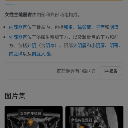
女性生殖器官
由内部和外部两组构成。
位于骨盆内，包括
、
、
和
。
内部器官
卵巢
输卵管
子宫
阴道
位于泌尿生殖膈下方，以及耻骨弓的下方和前
外部器官
方。包括
（含
）、阴部
和
、
、
外阴
阴阜
大阴唇
小阴唇
阴蒂
以及
。
前庭球
前庭大腺
这些翻译有问题吗？
报告
图片集