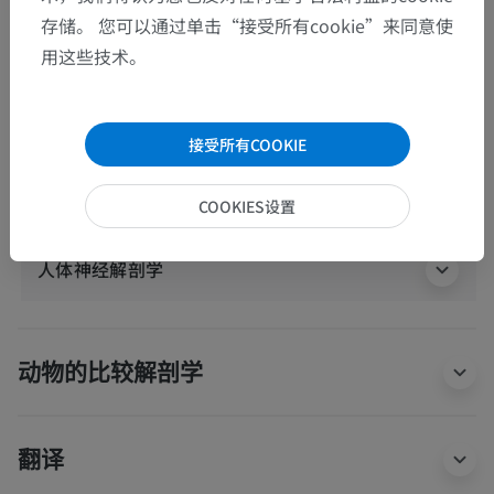
存储。 您可以通过单击“接受所有cookie”来同意使
外侧隐窝
用这些技术。
上髓帆
下髓帆
第四脑室正中孔
接受所有COOKIE
闩
COOKIES设置
人体神经解剖学
动物的比较解剖学
翻译