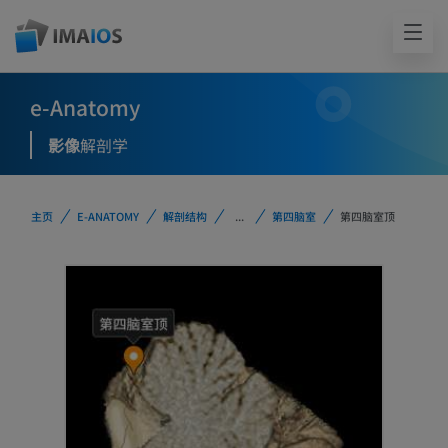
e-Anatomy
影像
解剖学
主页
E-ANATOMY
解剖结构
...
第四脑室
第四脑室顶