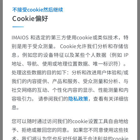
不接受cookie然后继续
Cookie偏好
解剖层次
IMAIOS 和选定的第三方使用cookie或类似技术，特
别是用于受众测量。 Cookie允许我们分析和存储信
人体解剖学2
息，例如您的设备特征以及某些个人数据（例如 IP
地址、导航、使用或地理位置数据、唯一标识符）。
人体解剖学1
处理这些数据的目的如下：分析和改进用户体验和/或
我们的内容提供、产品和服务、受众测量和分析、与
系统解剖学
>
神经系统
>
中枢神经系统
>
大脑
>
社交网络的互动、个性化内容的显示、性能测量和内
菱脑 ;后脑
>
第四脑室
>
第四脑室顶
容吸引力。 请参阅我们的
隐私政策
，查看有关详细信
息。
底层结构：
尖顶
您可以随时通过访问我们的cookie设置工具自由地给
脉络丛
予、拒绝或撤回您的同意。 如果您不同意使用这些技
脉络组织
术，我们将认为您也反对任何基于合法利益的cookie