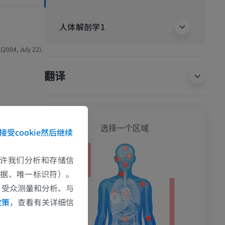
人体解剖学1
(2004, July 22).
翻译
选择一个区域
接受cookie然后继续
e允许我们分析和存储信
数据、唯一标识符）。
、受众测量和分析、与
政策
，查看有关详细信