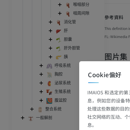
喉咽部分
咽周间隙
參考資料
消化管
This definition 
肝
FL: Wikimedia F
胆囊
肝外胆管
图片集
胰
呼吸系统
Cookie偏好
胸腔
泌尿系统
IMAIOS 和选定
生殖系统
息，例如您的设备特
腹盆腔
处理这些数据的目的
整合系统
社交网络的互动、个
一般解剖
息。