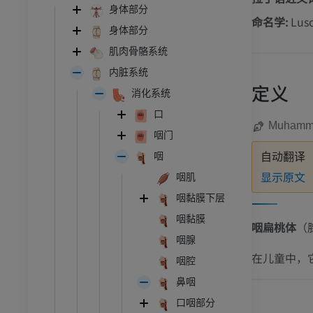
身体部分
命名学:
Lus
身体部分
肌肉骨骼系统
内脏系统
定义
消化系统
口
Muhamma
咽门
咽
自动翻译
显示原文
咽肌
咽黏膜下层
咽黏膜
咽扁桃体
（
咽腺
在儿童中，
咽腔
鼻咽
口咽部分