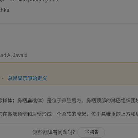
chka
d A. Javaid
总是显示原始定义
腺样体；鼻咽扁桃体）是位于鼻腔后方、鼻咽顶部的淋巴组织团
它在鼻咽顶壁和后壁形成一个柔软的隆起，位于悬雍垂的上方和
这些翻译有问题吗？
报告