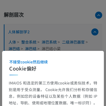
解剖层次
人体解剖学2
人体
>
整合系统
>
淋巴系统
>
二级淋巴器官
>
淋巴结
>
淋巴结
>
淋巴结小梁
这个解剖部位没有子结构
不接受cookie然后继续
底层结构：
Cookie偏好
人体解剖学1
IMAIOS 和选定的第三方使用cookie或类似技术，特
别是用于受众测量。 Cookie允许我们分析和存储信
息，例如您的设备特征以及某些个人数据（例如 IP
翻译
地址、导航、使用或地理位置数据、唯一标识符）。