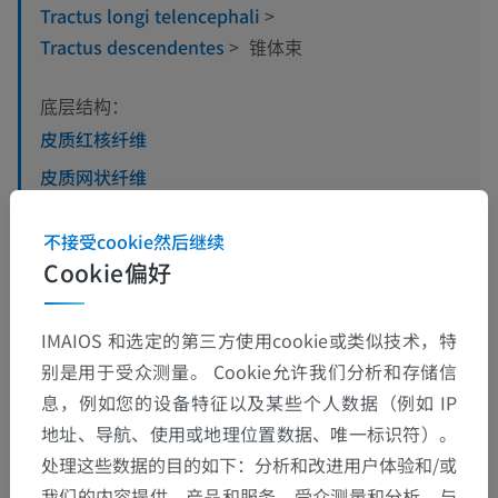
Tractus longi telencephali
>
Tractus descendentes
>
锥体束
底层结构：
皮质红核纤维
皮质网状纤维
延髓皮质核纤维
不接受cookie然后继续
皮质脊髓纤维
Cookie偏好
IMAIOS 和选定的第三方使用cookie或类似技术，特
别是用于受众测量。 Cookie允许我们分析和存储信
翻译
息，例如您的设备特征以及某些个人数据（例如 IP
地址、导航、使用或地理位置数据、唯一标识符）。
处理这些数据的目的如下：分析和改进用户体验和/或
发现错误？
我们的内容提供、产品和服务、受众测量和分析、与