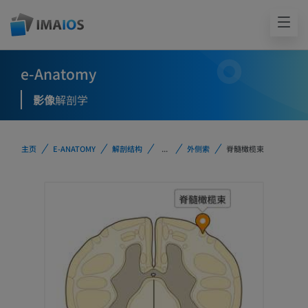
e-Anatomy
影像
解剖学
主页
E-ANATOMY
解剖结构
...
外侧索
脊髓橄榄束