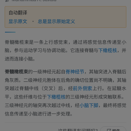
自动翻译
显示原文
总是显示原始定义
脊髓橄榄束是一条上行感觉束，通过将感觉信息传递至小
脑，参与运动学习与协调功能。它连接脊髓与
，并
下橄榄核
进而连接小脑。
脊髓橄榄束
的一级神经元起自
，其轴突进入脊髓后
脊神经节
角灰质。二级神经元胞体在后角的确切位置尚不明确，其轴
突越过脊髓中线（交叉）后，经
上行。在延髓水
前外侧索
平，这些纤维与位于
的三级神经元形成突触联系。
下橄榄核
三级神经元的轴突再次越过中线，经
，最终将感觉
小脑下脚
信息传递至小脑进行进一步处理。