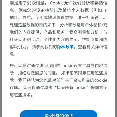
别是用于受众测量。 Cookie允许我们分析和存储信
息，例如您的设备特征以及某些个人数据（例如 IP
地址、导航、使用或地理位置数据、唯一标识符）。
解剖层次
处理这些数据的目的如下：分析和改进用户体验和/或
我们的内容提供、产品和服务、受众测量和分析、与
社交网络的互动、个性化内容的显示、性能测量和内
人体解剖学2
容吸引力。 请参阅我们的
隐私政策
，查看有关详细信
息。
人体解剖学1
您可以随时通过访问我们的cookie设置工具自由地给
系统解剖学
>
神经系统
>
中枢神经系统
>
脊髓
>
予、拒绝或撤回您的同意。 如果您不同意使用这些技
白质
>
外侧索
>
脊髓橄榄束
术，我们将认为您也反对任何基于合法利益的cookie
存储。 您可以通过单击“接受所有cookie”来同意使
这个解剖部位没有子结构
底层结构：
用这些技术。
人体神经解剖学
接受所有COOKIE