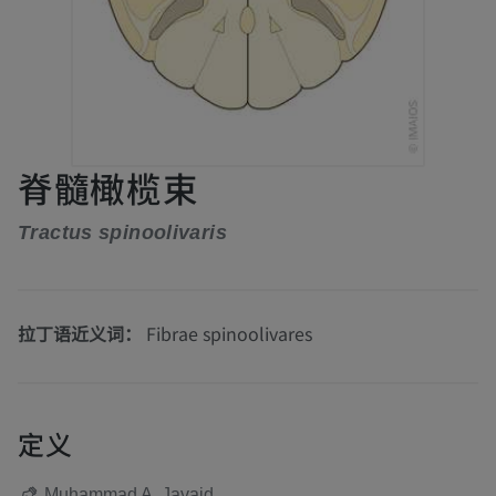
脊髓橄榄束
Tractus spinoolivaris
拉丁语近义词：
Fibrae spinoolivares
定义
Muhammad A. Javaid