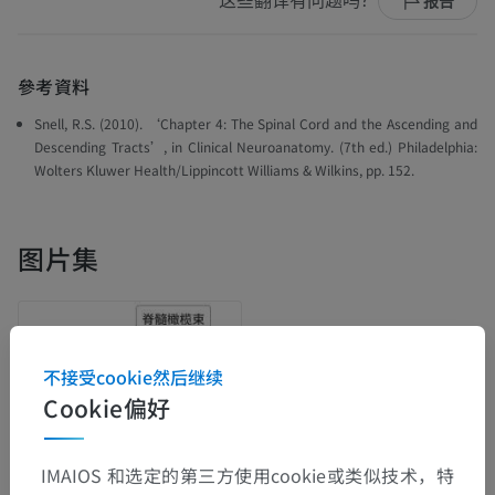
这些翻译有问题吗？
报告
參考資料
Snell, R.S. (2010). ‘Chapter 4: The Spinal Cord and the Ascending and
Descending Tracts’, in
Clinical Neuroanatomy
. (7th ed.) Philadelphia:
Wolters Kluwer Health/Lippincott Williams & Wilkins, pp. 152.
图片集
不接受cookie然后继续
Cookie偏好
IMAIOS 和选定的第三方使用cookie或类似技术，特