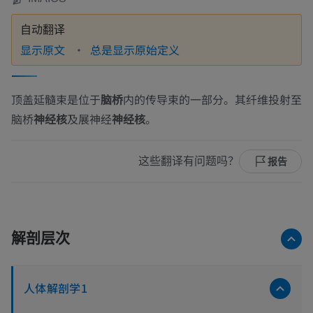
自动翻译
显示原文
总是显示原始定义
顶盖延髓束是位于
脑桥
内的传导束的一部分。其纤维投射至
脑桥
神经核
及展神经
神经核
。
这些翻译有问题吗？
报告
解剖层次
人体解剖学1