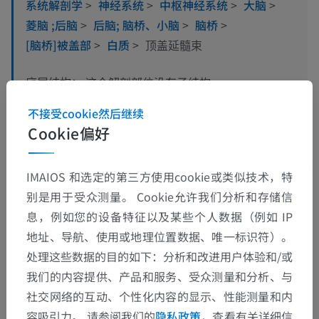
系统解剖学
>
神经系统
>
中枢神经系统
>
大脑
>
菱脑 ;后脑
>
后脑; 脑桥、小脑
>
脑桥
>
[脑桥]被盖部
>
白质
>
顶盖延髓束
这个解剖部位没有子结构
底层结构：
不接受cookie然后继续
Cookie偏好
翻译
IMAIOS 和选定的第三方使用cookie或类似技术，特
别是用于受众测量。 Cookie允许我们分析和存储信
息，例如您的设备特征以及某些个人数据（例如 IP
发现错误？
地址、导航、使用或地理位置数据、唯一标识符）。
处理这些数据的目的如下：分析和改进用户体验和/或
欢迎提出更正、翻译或内容改进的建议。
我们的内容提供、产品和服务、受众测量和分析、与
检举错误
社交网络的互动、个性化内容的显示、性能测量和内
容吸引力。 请参阅我们的
隐私政策
，查看有关详细信