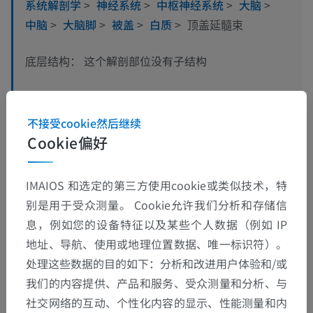
系统解剖学
>
神经系统
>
中枢神经系统
>
大脑
>
中脑
>
大脑脚
>
被盖
>
白质
>
顶盖延髓束
这个解剖部位没有子结构
底层结构：
人体神经解剖学
不接受cookie然后继续
Cookie偏好
翻译
IMAIOS 和选定的第三方使用cookie或类似技术，特
别是用于受众测量。 Cookie允许我们分析和存储信
息，例如您的设备特征以及某些个人数据（例如 IP
地址、导航、使用或地理位置数据、唯一标识符）。
发现错误？
处理这些数据的目的如下：分析和改进用户体验和/或
欢迎提出更正、翻译或内容改进的建议。
我们的内容提供、产品和服务、受众测量和分析、与
社交网络的互动、个性化内容的显示、性能测量和内
检举错误