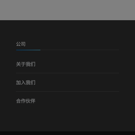
可视人计划
下肢CTA
摄影
计算机体层摄
优质会员
优质会员
腿（动脉和骨
计算机体层摄
公司
免費
关于我们
下肢血管造影
血管造影术
加入我们
免費
合作伙伴