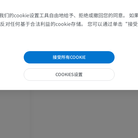
上肢MRI
下肢血管造影
MRI
插画
我们的cookie设置工具自由地给予、拒绝或撤回您的同意。 如
优质会员
优质会员
对任何基于合法利益的cookie存储。 您可以通过单击“接受所
肩MRI
下肢X光照片
MRI
放射影像学
接受所有COOKIE
优质会员
免費
腕MRI
下肢MRI
COOKIES设置
MRI
MRI
优质会员
优质会员
肘部MRI
髋MRI
MRI
MRI
优质会员
优质会员