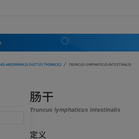
学
ARS ABDOMINALIS DUCTUS THORACICI
TRUNCUS LYMPHATICUS INTESTINALIS
肠干
Truncus lymphaticus intestinalis
定义