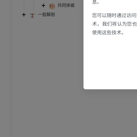
息。
踝关节磁共振成像
共同体被
MRI
您可以随时通过访问
一般解剖
员
优质会员
术，我们将认为您也反
使用这些技术。
关节造影
前足MRI
节造影
MRI
员
优质会员
RI
下肢MRI
MRI
员
优质会员
光照片
下肢X光照片
像学
放射影像学
免費