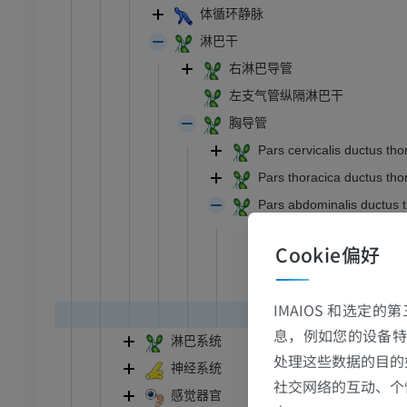
体循环静脉
淋巴干
右淋巴导管
左支气管纵隔淋巴干
胸导管
Pars cervicalis ductus thor
Pars thoracica ductus thor
Pars abdominalis ductus t
乳糜池
Cookie偏好
右腰淋巴干
左腰淋巴干
IMAIOS 和选定
Truncus lymphaticus i
息，例如您的设备特
淋巴系统
处理这些数据的目的
神经系统
跗 - 足
社交网络的互动、个
感觉器官