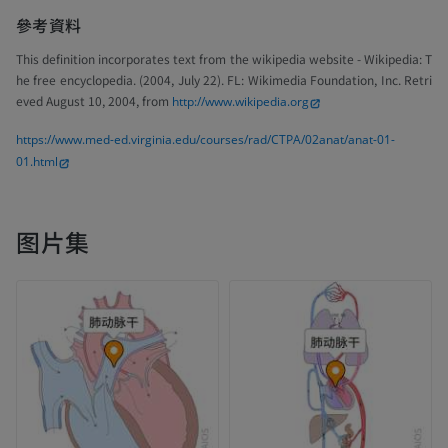
參考資料
This definition incorporates text from the wikipedia website - Wikipedia: T
he free encyclopedia. (2004, July 22). FL: Wikimedia Foundation, Inc. Retri
eved August 10, 2004, from
http://www.wikipedia.org
https://www.med-ed.virginia.edu/courses/rad/CTPA/02anat/anat-01-
01.html
图片集