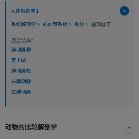
人体解剖学1
系统解剖学
>
心血管系统
>
动脉
>
肺动脉干
底层结构：
肺动脉窦
室上嵴
肺动脉杈
右肺动脉
左肺动脉
动物的比较解剖学