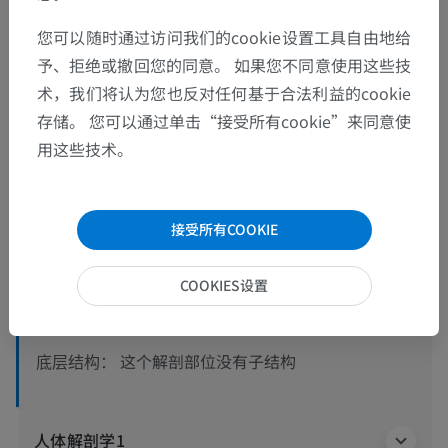
您可以随时通过访问我们的cookie设置工具自由地给
予、拒绝或撤回您的同意。 如果您不同意使用这些技
术，我们将认为您也反对任何基于合法利益的cookie
存储。 您可以通过单击“接受所有cookie”来同意使
用这些技术。
解剖层次
接受所有COOKIE
人体解剖学2
人体
>
内脏系统
>
生殖系统
>
男性内生殖器
>
COOKIES设置
男性外生殖器官
>
阴茎
>
阴茎海绵体白膜
这个解剖部位没有子结构
底层结构：
人体解剖学1