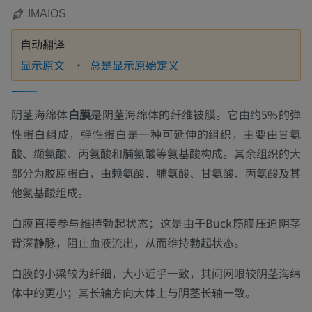
IMAIOS
自动翻译
显示原文
总是显示原始定义
阴茎海绵体
白膜
是阴茎海绵体的纤维被膜。它由约5%的弹
性蛋白组成，弹性蛋白是一种可延伸的组织，主要由甘氨
酸、缬氨酸、丙氨酸和脯氨酸等氨基酸构成。其余组织的大
部分为胶原蛋白，由赖氨酸、脯氨酸、甘氨酸、丙氨酸及其
他氨基酸组成。
白膜直接参与维持勃起状态；这是由于Buck筋膜压迫阴茎
背深静脉，阻止血液流出，从而维持勃起状态。
白膜的小梁较为纤细，大小近乎一致，其间网眼较阴茎海绵
体中的更小；其长轴方向大体上与阴茎长轴一致。