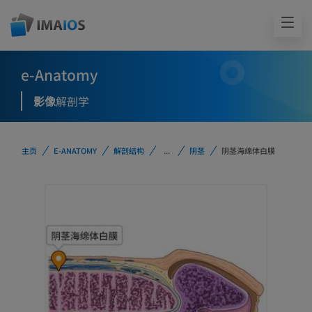
e-Anatomy
影像
解剖学
主页
E-ANATOMY
解剖结构
...
阴茎
阴茎海绵体白膜