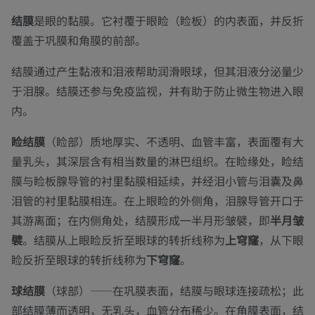
结膜
是眼的黏膜。它衬覆于眼睑（睑板）的内表面，并反折
覆盖于巩膜和角膜的前部。
结膜通过产生黏液和泪液帮助润滑眼球，但其泪液分泌量少
于泪腺。结膜还参与免疫监视，并有助于防止微生物进入眼
内。
睑结膜
（睑部）质地厚实、不透明、血管丰富，表面覆有大
量乳头，其深层含有相当数量的淋巴组织。在睑缘处，睑结
膜与睑板腺导管的衬里黏膜相延续，并经泪小管与泪囊及鼻
泪管的衬里黏膜相连。在上眼睑的外侧角，泪腺导管开口于
其游离面；在内侧角处，结膜形成一半月形皱襞，即
半月皱
襞
。结膜从上眼睑反折至眼球的转折线称为
上穹窿
，从下眼
睑反折至眼球的转折线称为
下穹窿
。
球结膜
（球部）——在
巩膜
表面，结膜与眼球连接疏松；此
部结膜薄而透明，无乳头，血管分布稀少。在
角膜
表面，结