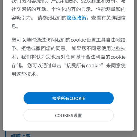
我们的内容提供、产品和服务、受众测量和分析、与
社交网络的互动、个性化内容的显示、性能测量和内
人体解剖学2
容吸引力。 请参阅我们的
隐私政策
，查看有关详细信
息。
人体解剖学1
您可以随时通过访问我们的cookie设置工具自由地给
人体神经解剖学
予、拒绝或撤回您的同意。 如果您不同意使用这些技
术，我们将认为您也反对任何基于合法利益的cookie
感觉器官
>
Organum visuale
>
辅助视觉结构
>
存储。 您可以通过单击“接受所有cookie”来同意使
结膜
用这些技术。
底层结构：
结膜半月皱襞
接受所有COOKIE
泪阜
球结膜
COOKIES设置
睑结膜
结膜上弯