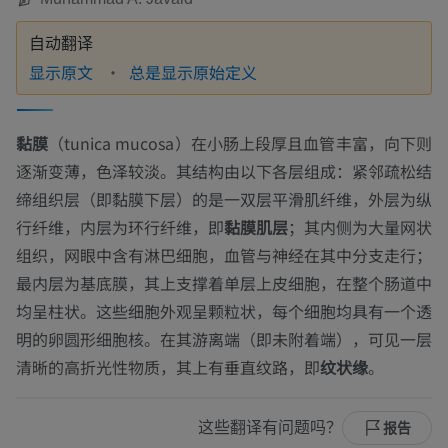
自动翻译
显示原文
总是显示原始定义
黏膜
（
tunica mucosa
）在小肠上段厚且血管丰富，向下则
逐渐变薄，色泽较淡。其结构由以下各层组成：紧邻疏松结
缔组织层（即黏膜下层）的是一双层平滑肌纤维，外层为纵
行纤维，内层为环行纤维，即
黏膜肌层
；其内侧为大量网状
组织，网眼中含有淋巴细胞，血管与神经在其中分支走行；
最内层为基底膜，其上支撑着单层上皮细胞，在整个肠道中
均呈柱状。这些细胞外观呈颗粒状，每个细胞均具有一个透
明的卵圆形细胞核。在其游离端（即未附着端），可见一层
清晰的高折光性物质，其上有垂直纹路，即
纹状缘
。
这些翻译有问题吗？
报告