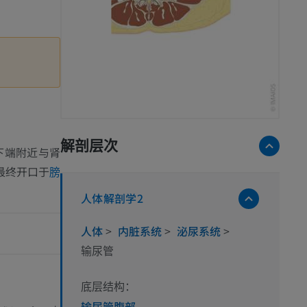
解剖层次
下端附近与肾
最终开口于
膀
人体解剖学2
人体
>
内脏系统
>
泌尿系统
>
输尿管
底层结构：
输尿管腹部