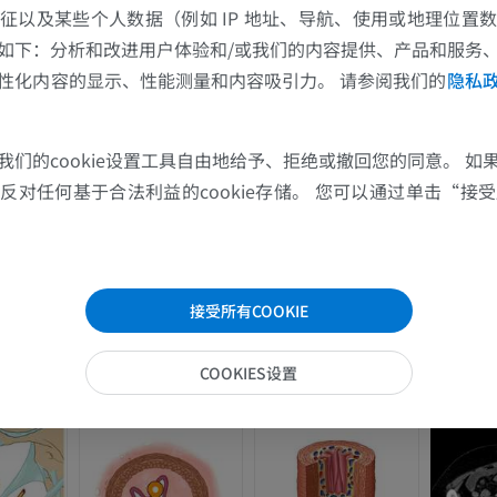
征以及某些个人数据（例如 IP 地址、导航、使用或地理位置
如下：分析和改进用户体验和/或我们的内容提供、产品和服务
性化内容的显示、性能测量和内容吸引力。 请参阅我们的
隐私
我们的cookie设置工具自由地给予、拒绝或撤回您的同意。 如
上肢
下肢
对任何基于合法利益的cookie存储。 您可以通过单击“接受所
上肢MRI
下肢血管造影
MRI
插画
优质会员
优质会员
接受所有COOKIE
肩MRI
下肢X光照片
COOKIES设置
MRI
放射影像学
优质会员
免費
腕MRI
下肢MRI