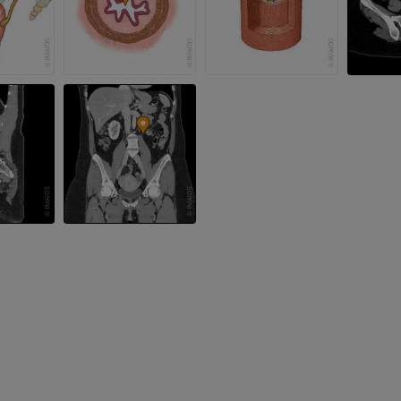
MRI
MRI
优质会员
优质会员
肘部MRI
髋MRI
MRI
MRI
优质会员
优质会员
手部MRI
膝MRI
MRI
MRI
优质会员
优质会员
上肢X光照片
膝CT关节造
放射影像学
CT关节造影
优质会员
优质会员
上肢
脚踝和后足MR