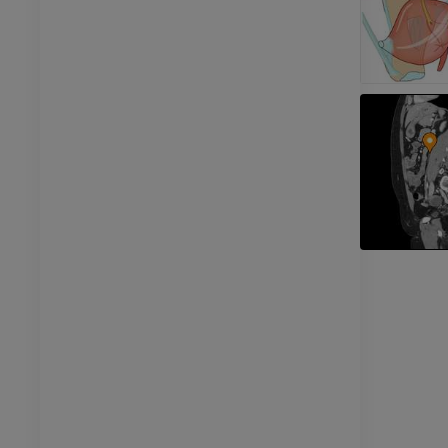
MRI
员
优质会员
光照片
下肢X光照片
像学
放射影像学
免費
管造影
下肢血管造影
插画
员
优质会员
踝关节和足部计算机断层
扫描
计算机体层摄影
优质会员