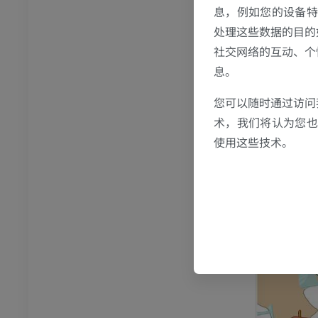
息，例如您的设备特
处理这些数据的目的
社交网络的互动、个
息。
您可以随时通过访问
跗 - 足
术，我们将认为您也反
使用这些技术。
踝关节磁共振成像
MRI
员
优质会员
关节造影
前足MRI
节造影
MRI
员
优质会员
RI
下肢MRI