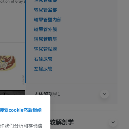
dition of Gray's
输尿管盆部
输尿管壁内部
输尿管外膜
输尿管肌层
输尿管黏膜
右输尿管
左输尿管
人体解剖学1
接受cookie然后继续
动物的比较解剖学
e允许我们分析和存储信