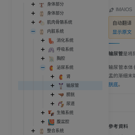
身体部分
IMAIOS
身体部分
肌肉骨骼系统
自动翻译
显示原文
内脏系统
消化系统
呼吸系统
输尿管
是将
胸腔
输尿管本体
泌尿系统
盂的渐细末
肾
。
胱底
输尿管
膀胱
尿道
生殖系统
腹盆腔
參考資料
整合系统