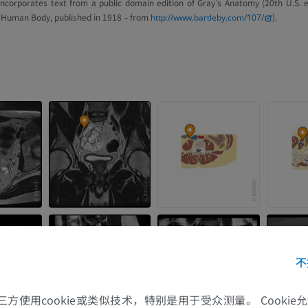
 incorporates text from a public domain edition of Gray's Anatomy (20th U.S. e
 Human Body, published in 1918 – from
).
http://www.bartleby.com/107/
不
的第三方使用cookie或类似技术，特别是用于受众测量。 Cooki