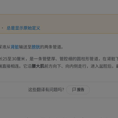
总是显示原始定义
尿液从
输送至
的两条管道。
肾脏
膀胱
长25至30厘米，是一条管壁厚、管腔细的圆柱形管道，在肾脏
端直接相连。它沿
腰大肌
前方向下、向内侧走行，进入盆腔后，
这些翻译有问题吗？
报告