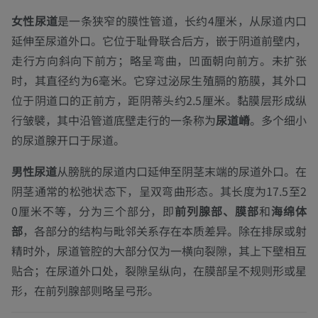
女性尿道
是一条狭窄的膜性管道，长约4厘米，从尿道内口
延伸至尿道外口。它位于耻骨联合后方，嵌于阴道前壁内，
走行方向斜向下前方；略呈弯曲，凹面朝向前方。未扩张
时，其直径约为6毫米。它穿过泌尿生殖膈的筋膜，其外口
位于阴道口的正前方，距阴蒂头约2.5厘米。黏膜层形成纵
行皱襞，其中沿管道底壁走行的一条称为
尿道嵴
。多个细小
的尿道腺开口于尿道。
男性尿道
从膀胱的尿道内口延伸至阴茎末端的尿道外口。在
阴茎通常的松弛状态下，呈双弯曲形态。其长度为17.5至2
0厘米不等，分为三个部分，即
前列腺部、膜部
和
海绵体
部
，各部分的结构与毗邻关系存在本质差异。除在排尿或射
精时外，尿道管腔的大部分仅为一横向裂隙，其上下壁相互
贴合；在尿道外口处，裂隙呈纵向，在膜部呈不规则形或星
形，在前列腺部则略呈弓形。