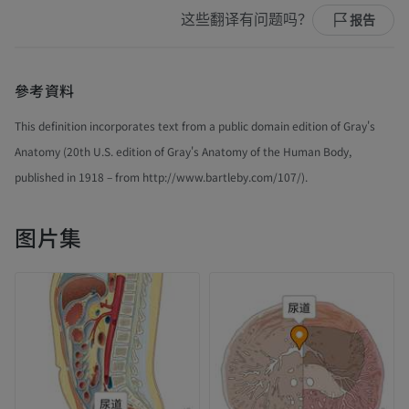
这些翻译有问题吗？
报告
參考資料
This definition incorporates text from a public domain edition of Gray's
Anatomy (20th U.S. edition of Gray's Anatomy of the Human Body,
published in 1918 – from http://www.bartleby.com/107/).
图片集