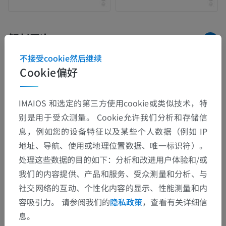
解剖层次
不接受cookie然后继续
Cookie偏好
人体解剖学2
人体
>
整合系统
>
神经系统
>
中枢神经系统
>
IMAIOS 和选定的第三方使用cookie或类似技术，特
大脑
>
小脑
>
小脑谷
别是用于受众测量。 Cookie允许我们分析和存储信
息，例如您的设备特征以及某些个人数据（例如 IP
这个解剖部位没有子结构
底层结构：
地址、导航、使用或地理位置数据、唯一标识符）。
处理这些数据的目的如下：分析和改进用户体验和/或
我们的内容提供、产品和服务、受众测量和分析、与
人体解剖学1
社交网络的互动、个性化内容的显示、性能测量和内
容吸引力。 请参阅我们的
隐私政策
，查看有关详细信
人体神经解剖学
息。