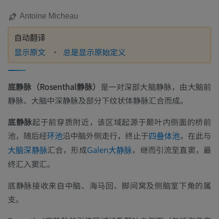
Antoine Micheau
自动翻译
显示原文
总是显示原始定义
底静脉（Rosenthal静脉）
是一对深部大脑静脉，由大脑前
静脉、大脑中深静脉及部分下纹状体静脉汇合而成。
底静脉
起于前穿质附近，该区域起源于颞叶内侧面的桥前
池，随后经
沿中脑外侧走行，终止于
，在此与
环池
四叠体池
汇合，形成
，继而引流至直窦，最
大脑深静脉
Galen大静脉
终汇入窦汇。
底静脉接收来自中脑、海马回、脚间窝及侧脑室下角的属
支。