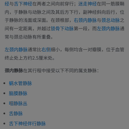
与
在两者之间向前穿行；
在同一筋膜鞘
经
舌下神经
迷走神经
内，于静脉与动脉之间及其后方下行，副神经斜向后行，位
于静脉的浅面或深面。在颈根部，
与
之
右颈内静脉
颈总动脉
间有一定距离，并越过
第一段，而
通
锁骨下动脉
左颈内静脉
常与颈总动脉有所重叠。
通常比
细小，每侧均含一对瓣膜，位于血管
左颈内静脉
右侧
终止处上方约2.5厘米处。
颈内静脉
在其行程中接受以下不同的属支静脉：
蜗水管静脉
脑膜静脉
咽静脉丛
舌静脉
舌下神经伴行静脉