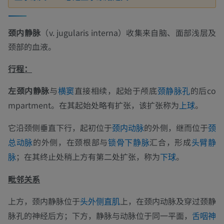
颈内静脉
（
v. jugularis interna
）收集来自脑、面部浅层及
颈部的血液。
行程：
左颈内静脉
与
直接相续，起始于颅底
的后co
横窦
颈静脉孔
mpartment。在其起始处略有扩张，该扩张称为
。
上球
它沿颈侧垂直下行，起初位于
的外侧，继而位于
颈内动脉
颈
的外侧，在颈根部与
汇合，形成
总动脉
锁骨下静脉
头臂静
；在其终止处稍上方有第二处扩张，称为
。
脉
下球
毗邻关系
上方，颈内静脉位于
上，在颈内动脉及穿过颈静
头外侧直肌
脉孔的神经后方；下方，静脉与动脉位于同一平面，
舌咽神