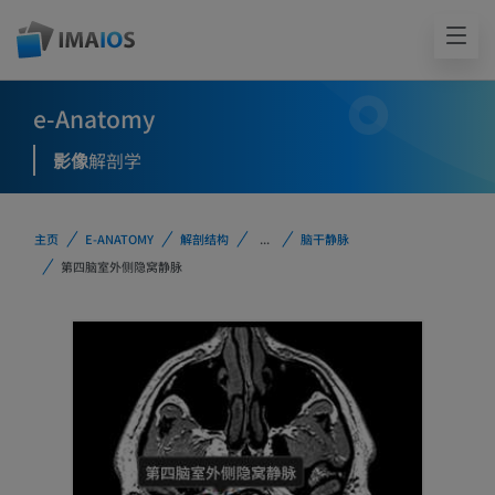
e-Anatomy
影像
解剖学
主页
E-ANATOMY
解剖结构
...
脑干静脉
第四脑室外侧隐窝静脉