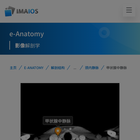
e-Anatomy
影像
解剖学
主页
E-ANATOMY
解剖结构
...
颈内静脉
甲状腺中静脉