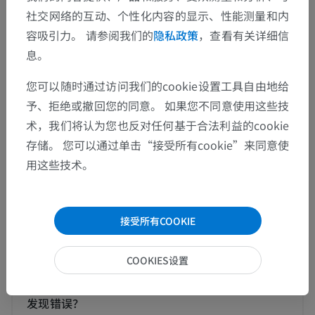
人体
>
整合系统
>
心血管系统
>
体循环静脉
>
社交网络的互动、个性化内容的显示、性能测量和内
颈内静脉
>
甲状腺中静脉
容吸引力。 请参阅我们的
隐私政策
，查看有关详细信
息。
这个解剖部位没有子结构
底层结构：
您可以随时通过访问我们的cookie设置工具自由地给
予、拒绝或撤回您的同意。 如果您不同意使用这些技
人体解剖学1
术，我们将认为您也反对任何基于合法利益的cookie
存储。 您可以通过单击“接受所有cookie”来同意使
用这些技术。
动物的比较解剖学
接受所有COOKIE
翻译
COOKIES设置
发现错误？