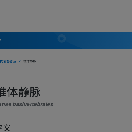
学
内前静脉丛
椎体静脉
椎体静脉
enae basivertebrales
定义