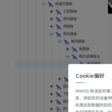
体循环静脉
上腔静脉
颈内静脉
颅静脉
脊柱静脉
椎间静脉
根静脉
椎内前静脉丛
椎体静脉
椎内后静脉丛
Cookie偏好
椎外静脉丛
锁骨下静脉
IMAIOS 和选定
下腔静脉
息，例如您的设备特
股静脉
处理这些数据的目的
肝门静脉
社交网络的互动、个