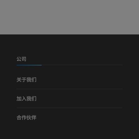
可视人计划
下肢CTA
摄影
计算机体层摄
优质会员
优质会员
腿（动脉和骨
计算机体层摄
公司
免費
关于我们
下肢血管造影
血管造影术
加入我们
免費
合作伙伴