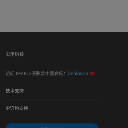
影
）
影
实用链接
访问 IMAIOS医脉欧中国官网：
imaios.cn
技术支持
IP订购支持