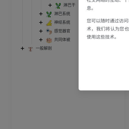
跗 - 足
淋巴干
息。
淋巴系统
踝关节磁共振成像
您可以随时通过访问
神经系统
MRI
术，我们将认为您也反
感觉器官
员
优质会员
使用这些技术。
共同体被
一般解剖
关节造影
前足MRI
节造影
MRI
员
优质会员
RI
下肢MRI
MRI
员
优质会员
光照片
下肢X光照片
像学
放射影像学