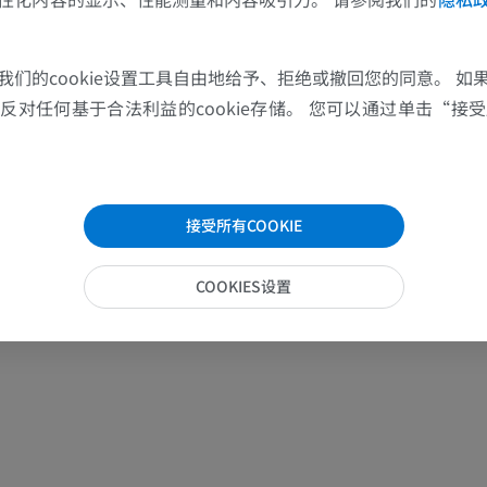
上肢
下肢
上肢MRI
下肢血管造影
我们的cookie设置工具自由地给予、拒绝或撤回您的同意。 如
MRI
插画
对任何基于合法利益的cookie存储。 您可以通过单击“接受所
优质会员
优质会员
肩MRI
下肢X光照片
MRI
放射影像学
接受所有COOKIE
优质会员
免費
COOKIES设置
腕MRI
下肢MRI
MRI
MRI
优质会员
优质会员
肘部MRI
髋MRI
MRI
MRI