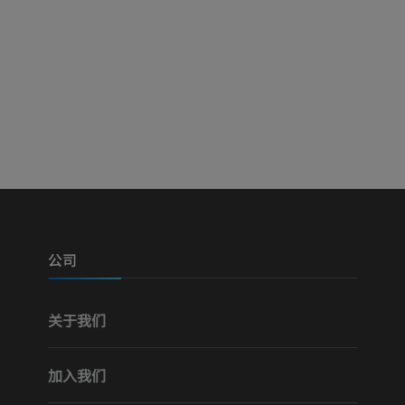
上肢血管造影
前足MRI
血管造影术
MRI
免費
优质会员
可视人计划
下肢CTA
摄影
计算机体层摄
优质会员
优质会员
腿（动脉和骨
计算机体层摄
公司
免費
关于我们
下肢血管造影
血管造影术
加入我们
免費