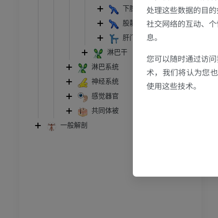
处理这些数据的目的
下腔静脉
社交网络的互动、个
股静脉
息。
肝门静脉
跗 - 足
淋巴干
您可以随时通过访问
淋巴系统
术，我们将认为您也反
踝关节磁共振成像
神经系统
使用这些技术。
MRI
感觉器官
员
优质会员
共同体被
一般解剖
关节造影
前足MRI
节造影
MRI
员
优质会员
RI
下肢MRI
MRI
员
优质会员