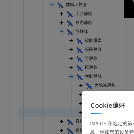
体循环静脉
上腔静脉
颈内静脉
颅静脉
硬脑膜窦
板障静脉
导静脉
眶静脉
大脑静脉
大脑浅静脉
大脑深静脉
Cookie偏好
脑干静脉
小脑静脉
脊柱静脉
IMAIOS 和选定
锁骨下静脉
息，例如您的设备特