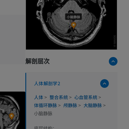
解剖层次
人体解剖学2
人体
>
整合系统
>
心血管系统
>
体循环静脉
>
颅静脉
>
大脑静脉
>
小脑静脉
底层结构：