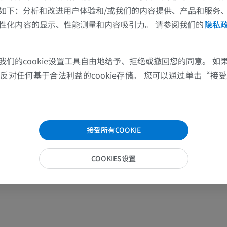
如下：分析和改进用户体验和/或我们的内容提供、产品和服务
性化内容的显示、性能测量和内容吸引力。 请参阅我们的
隐私
上肢
下肢
我们的cookie设置工具自由地给予、拒绝或撤回您的同意。 如
对任何基于合法利益的cookie存储。 您可以通过单击“接受所
上肢MRI
下肢血管造影
MRI
插画
优质会员
优质会员
接受所有COOKIE
肩MRI
下肢X光照片
MRI
放射影像学
COOKIES设置
优质会员
免費
腕MRI
下肢MRI
MRI
MRI
优质会员
优质会员