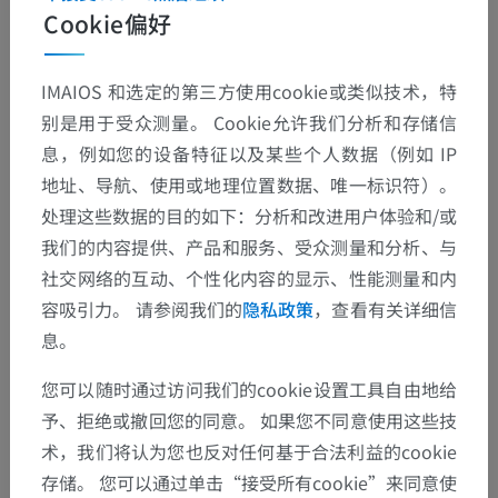
Cookie偏好
人体解剖学1
IMAIOS 和选定的第三方使用cookie或类似技术，特
系统解剖学
>
心血管系统
>
静脉
>
上腔静脉
>
别是用于受众测量。 Cookie允许我们分析和存储信
奇静脉
>
脊柱静脉
>
椎内前静脉丛
>
脊髓静脉
息，例如您的设备特征以及某些个人数据（例如 IP
地址、导航、使用或地理位置数据、唯一标识符）。
这个解剖部位没有子结构
底层结构：
处理这些数据的目的如下：分析和改进用户体验和/或
我们的内容提供、产品和服务、受众测量和分析、与
人体神经解剖学
社交网络的互动、个性化内容的显示、性能测量和内
容吸引力。 请参阅我们的
隐私政策
，查看有关详细信
息。
翻译
您可以随时通过访问我们的cookie设置工具自由地给
予、拒绝或撤回您的同意。 如果您不同意使用这些技
术，我们将认为您也反对任何基于合法利益的cookie
存储。 您可以通过单击“接受所有cookie”来同意使
发现错误？