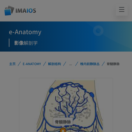
e-Anatomy
影像
解剖学
主页
E-ANATOMY
解剖结构
...
椎内前静脉丛
脊髓静脉