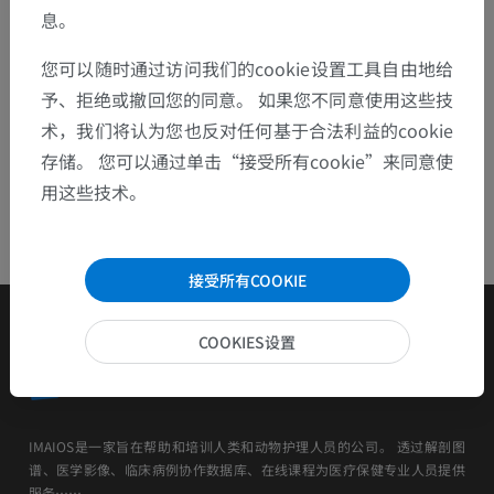
息。
下载APP
您可以随时通过访问我们的cookie设置工具自由地给
予、拒绝或撤回您的同意。 如果您不同意使用这些技
术，我们将认为您也反对任何基于合法利益的cookie
存储。 您可以通过单击“接受所有cookie”来同意使
用这些技术。
接受所有COOKIE
COOKIES设置
IMAIOS是一家旨在帮助和培训人类和动物护理人员的公司。 透过解剖图
谱、医学影像、临床病例协作数据库、在线课程为医疗保健专业人员提供
服务……