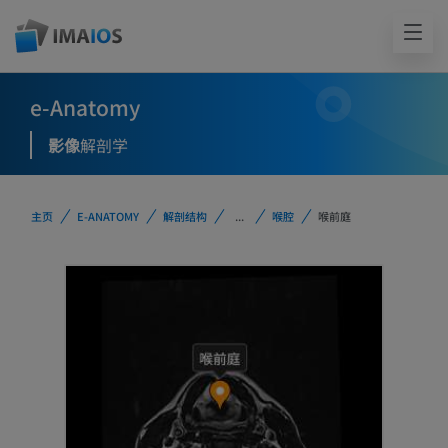
e-Anatomy
影像
解剖学
主页
E-ANATOMY
解剖结构
...
喉腔
喉前庭