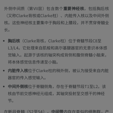
外侧中间质（第VII层）包含数个
重要神经核
，包括胸后核
（又称Clarke背核或Clarke柱）、内脏传入核以及中间外侧
核。这些神经核主要集中于胸段和上腰段，并不贯穿脊髓全
长。
胸后核
（Clarke背核，Clarke柱）位于脊髓节段C8至
L3/L4。它处理来自肌梭和高尔基腱器官的无意识本体感
觉输入。起源于该核的轴突构成背侧和腹侧脊髓小脑束，
将本体感觉信息传递至小脑。
内脏传入核
位于Clarke柱的稍外侧，被认为接受来自内脏
器官的传入感觉输入。
中间外侧核
位于脊髓侧角，存在于脊髓节段T1至L2。该
核由节前交感神经元组成，其轴突投射至交感干的神经
节。
在骶段脊髓（S2至S4），
中间带
内存在类似的细胞群，产