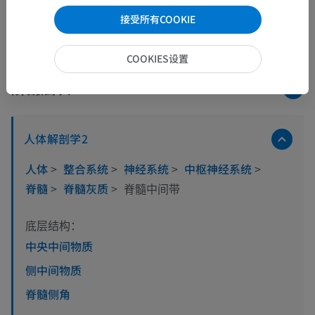
接受所有COOKIE
COOKIES设置
解剖层次
人体解剖学2
人体
>
整合系统
>
神经系统
>
中枢神经系统
>
脊髓
>
脊髓灰质
>
脊髓中间带
底层结构：
中央中间物质
侧中间物质
脊髓侧角