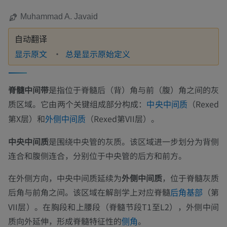
Muhammad A. Javaid
自动翻译
显示原文
总是显示原始定义
脊髓中间带
是指位于脊髓后（背）角与前（腹）角之间的灰
质区域。它由两个关键组成部分构成：
（Rexed
中央中间质
第X层）和
（Rexed第VII层）。
外侧中间质
中央中间质
是围绕中央管的灰质。该区域进一步划分为背侧
连合和腹侧连合，分别位于中央管的后方和前方。
在外侧方向，中央中间质延续为
外侧中间质
，位于脊髓灰质
后角与前角之间。该区域在解剖学上对应脊髓
（第
后角基部
VII层）。在胸段和上腰段（脊髓节段T1至L2），外侧中间
质向外延伸，形成脊髓特征性的
。
侧角