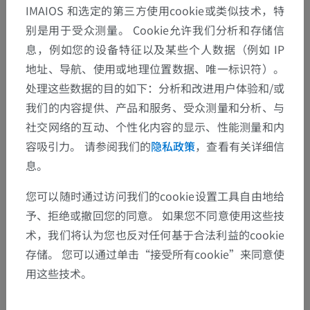
IMAIOS 和选定的第三方使用cookie或类似技术，特
67(2), pp.193-212.
https://doi.org/10.1113/expphysiol.1982.sp002630
别是用于受众测量。 Cookie允许我们分析和存储信
Ganapathy, M.K., Reddy, V. and Tadi, P. Neuroanatomy, Spinal Cord Mor
息，例如您的设备特征以及某些个人数据（例如 IP
phology. [Updated 2021 Oct 30].
In: StatPearls [Internet].
Treasure Isla
地址、导航、使用或地理位置数据、唯一标识符）。
nd (FL): StatPearls Publishing; 2022 Jan-. Available from:
https://www.ncbi.nlm.nih.gov/books/NBK545206/
处理这些数据的目的如下：分析和改进用户体验和/或
我们的内容提供、产品和服务、受众测量和分析、与
YousufDar, M., 2015. Neuroanatomical structures of spinal cord–A revie
w. International Journal of Livestock Research. 5(7), pp. 11-23.
社交网络的互动、个性化内容的显示、性能测量和内
https://doi.org/10.1113/expphysiol.1982.sp002630
容吸引力。 请参阅我们的
隐私政策
，查看有关详细信
息。
图片集
您可以随时通过访问我们的cookie设置工具自由地给
予、拒绝或撤回您的同意。 如果您不同意使用这些技
术，我们将认为您也反对任何基于合法利益的cookie
存储。 您可以通过单击“接受所有cookie”来同意使
用这些技术。