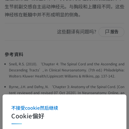
生节前副交感自主运动神经元。与胸段和上腰段不同，这些
神经核在骶髓中并不形成明显的侧角。
这些翻译有问题吗？
报告
參考資料
Snell, R.S. (2010). ‘Chapter 4: The Spinal Cord and the Ascending and
Descending Tracts’, in
Clinical Neuroanatomy
. (7th ed.) Philadelphia:
Wolters Kluwer Health/Lippincott Williams & Wilkins, pp. 137-142.
Byrne, J.H. and Dafny, N. ‘Chapter 3: Anatomy of the Spinal Cord. [Con
tent reviewed and revised 07 Oct 2020].
In Neuroanatomy Online, an
open-access electronic laboratory for the neurosciences. McGovern
Medical School at UTHealth
; Accessed 2022 Oct 22. Available from:
不接受cookie然后继续
https://nba.uth.tmc.edu/neuroscience/m/s2/chapter03.html
Cookie偏好
Brown, A.G. (1982). Review article the dorsal horn of the spinal cord. Qu
arterly Journal of Experimental Physiology: Translation and Integration,