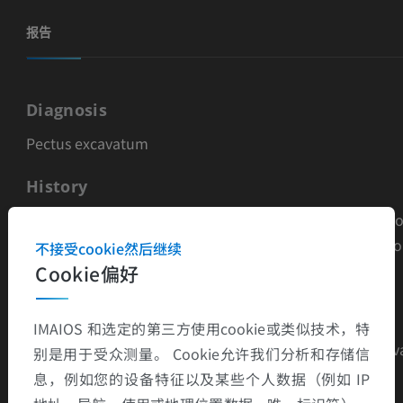
报告
Diagnosis
Pectus excavatum
History
Calculated on a CT scan by obtaining the ratio of the ho
zontal distance of the inside of the ribcage and the sho
不接受cookie然后继续
est distance between the vertebrae and sternum.
Cookie偏好
Normal Haller index = 2.5
IMAIOS 和选定的第三方使用cookie或类似技术，特
Haller Index > 3.25 is considered as severe pectus excav
别是用于受众测量。 Cookie允许我们分析和存储信
um
息，例如您的设备特征以及某些个人数据（例如 IP