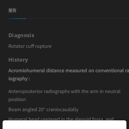
报告
Diagnosis
Rotator cuff rupture
History
Acromiohumeral distance measured on conventional r
iography :
Anteroposterior radiographs with the arm in neutral
position
Beam angled 20° craniocaudally
Humeral head centered in the glenoid fossa, and
acromion profiled.