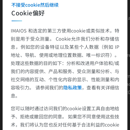
不接受cookie然后继续
Patient in the upright position.
Cookie偏好
Measurement performed from the dense cortical bone a
the inferior aspect of the acromion to the subchondral
IMAIOS 和选定的第三方使用cookie或类似技术，特
lamina of the humeral head.
别是用于受众测量。 Cookie允许我们分析和存储信
Normal :
7-15 mm
息，例如您的设备特征以及某些个人数据（例如 IP
If < 7 mm :
full-thickness supraspinatus tendon tears pr
地址、导航、使用或地理位置数据、唯一标识符）。
ent in 90%
处理这些数据的目的如下：分析和改进用户体验和/或
我们的内容提供、产品和服务、受众测量和分析、与
Ref : Saupe N, Pfirrmann CWA, Schmid MR, Jost B, Wer
社交网络的互动、个性化内容的显示、性能测量和内
r CML, Zanetti M. Association between rotator cuff abn
容吸引力。 请参阅我们的
隐私政策
，查看有关详细信
malities and reduced acromiohumeral distance. AJR 2
息。
6;187 : 376-382
您可以随时通过访问我们的cookie设置工具自由地给
予、拒绝或撤回您的同意。 如果您不同意使用这些技
术，我们将认为您也反对任何基于合法利益的cookie