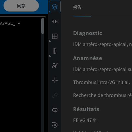
同意
报告
LAYAGE_
Diagnostic
IDM antéro-septo-apical, n
Anamnèse
IDM antéro-septo-apical sur
Thrombus intra-VG initial.
Recherche de thrombus rés
Résultats
FE VG 47 %