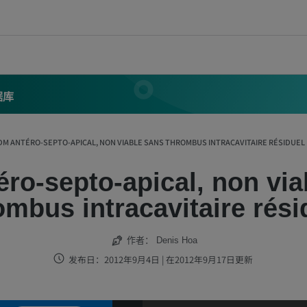
据库
DM ANTÉRO-SEPTO-APICAL, NON VIABLE SANS THROMBUS INTRACAVITAIRE RÉSIDUEL
éro-septo-apical, non via
ombus intracavitaire rési
作者：
Denis Hoa
发布日：2012年9月4日 | 在2012年9月17日更新