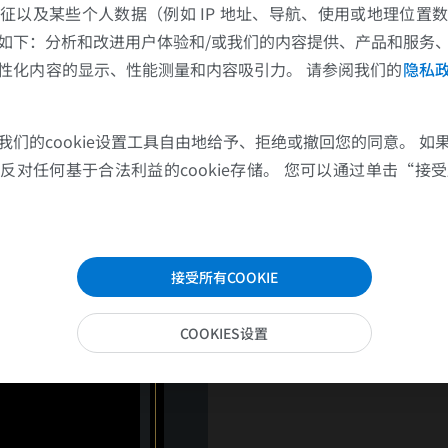
征以及某些个人数据（例如 IP 地址、导航、使用或地理位置
istance de l'IDM sur les sé
如下：分析和改进用户体验和/或我们的内容提供、产品和服务
DM.
性化内容的显示、性能测量和内容吸引力。 请参阅我们的
隐私
Pas d'épanchement périca
Conclusion :
我们的cookie设置工具自由地给予、拒绝或撤回您的同意。 如
对任何基于合法利益的cookie存储。 您可以通过单击“接受所
IDM antéro-septo-apical, n
e résiduel en IRM.
接受所有COOKIE
COOKIES设置