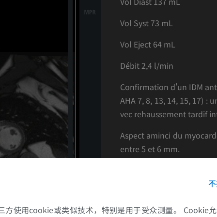
Vol Diast 137 mL
Vol Syst 73 mL
Vol Eject 64 mL
Débit 2,4 l/min
Confirmation d'un IDM anté
AHA 7, 8, 13, 14, 15, 17) :
vec rehaussement tardif i
Aspect aminci du myocard
entre 5 et 6 mm.
Pas de thrombus intra-VG d
不
Cavités cardiaque de volu
的第三方使用cookie或类似技术，特别是用于受众测量。 Cooki
Discret rehaussement du pér