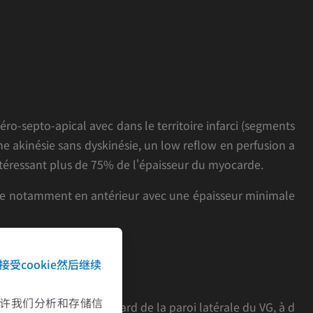
ro-septo-apical avec dans le territoire infarci (segments
 une akinésie sans dyskinésie, un low reflow en perfusion a
ntéressant plus de 75% de l'épaisseur du myocarde.
e notamment en antérieur avec une épaisseur minimale
écelé ce jour.
接受cookie然后继续
me normal.
e允许我们分析和存储信
icarde viscéral en regard de la paroi latérale du VG, à d