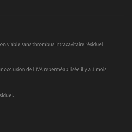
on viable sans thrombus intracavitaire résiduel
 occlusion de l'IVA reperméabilisée il y a 1 mois.
iduel.