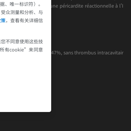
数据、唯一标识符）。
quences IR en faveur d'une péricardite réactionnelle à l'I
、受众测量和分析、与
政策
，查看有关详细信
rdique.
果您不同意使用这些技
有cookie”来同意
on viable, avec FEVG à 47%, sans thrombus intracavitair