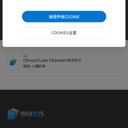
ictive d'une cardiomyopathie restrictive.
接受所有COOKIE
COOKIES设置
Clinical Case Channel IMAIOS
相册: 心臟影像