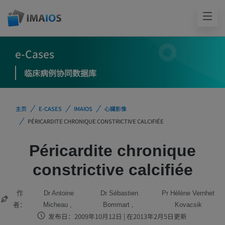
e-Cases
临床病例协同数据库
主页
E-CASES
IMAIOS
心臟影像
PÉRICARDITE CHRONIQUE CONSTRICTIVE CALCIFIÉE
Péricardite chronique
constrictive calcifiée
作
Dr Antoine
Dr Sébastien
Pr Hélène Vernhet
者：
Micheau
Bommart
Kovacsik
发布日：2009年10月12日 | 在2013年2月5日更新