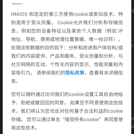
Dilatation bi-atriale et ventricules droits et gauches effi
IMAIOS 和选定的第三方使用cookie或类似技术，特
s.
别是用于受众测量。 Cookie允许我们分析和存储信
息，例如您的设备特征以及某些个人数据（例如 IP
Calcifications et épaississement péricardiques.
地址、导航、使用或地理位置数据、唯一标识符）。
Septum paradoxal majoré à l'inspiration sur les séque
处理这些数据的目的如下：分析和改进用户体验和/或
es inspiration-expiration en temps réel.
我们的内容提供、产品和服务、受众测量和分析、与
社交网络的互动、个性化内容的显示、性能测量和内
Diag. Diff.
容吸引力。 请参阅我们的
隐私政策
，查看有关详细信
Cardiomyopathie restrictive.
息。
OAP
您可以随时通过访问我们的cookie设置工具自由地给
予、拒绝或撤回您的同意。 如果您不同意使用这些技
Points clés
术，我们将认为您也反对任何基于合法利益的cookie
Le septum paradoxal majoré à l'inspiration est un arg
存储。 您可以通过单击“接受所有cookie”来同意使
ent clé pour différencier une péricardite chronique cons
用这些技术。