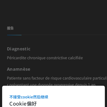
报告
Diagnostic
Péricardite chronique constrictive calcifiée
Anamnèse
Patiente sans facteur de risque cardiovasculaire particul
r présentant une dyspnée progressive depuis 1 an.
Oedème des membres inférieurs.
不接受cookie然后继续
Cookie偏好
Résultats