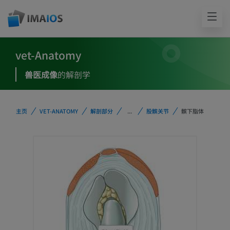
vet-Anatomy
兽医成像
的解剖学
主页
VET-ANATOMY
解剖部分
...
股髌关节
髌下脂体