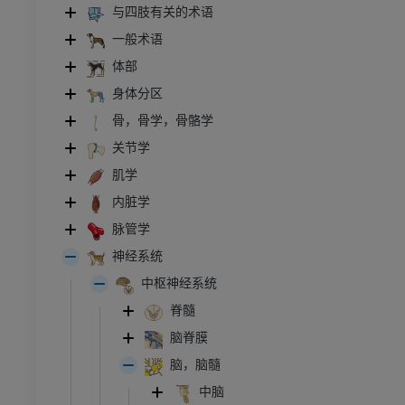
与四肢有关的术语
一般术语
体部
身体分区
骨，骨学，骨骼学
关节学
肌学
内脏学
脉管学
神经系统
中枢神经系统
脊髓
脑脊膜
脑，脑髓
中脑