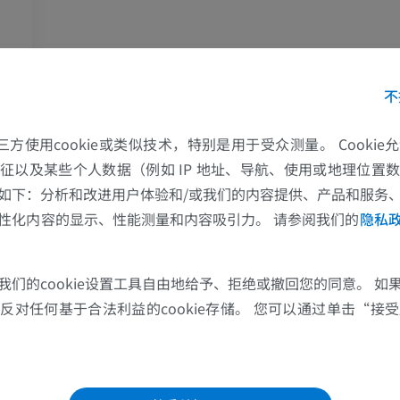
马
老鼠
马 - 骨学
老鼠-全身
不
插画
计算机体层摄
的第三方使用cookie或类似技术，特别是用于受众测量。 Cooki
优质会员
免費
征以及某些个人数据（例如 IP 地址、导航、使用或地理位置
马-骨骼学
如下：分析和改进用户体验和/或我们的内容提供、产品和服务
放射影像学
性化内容的显示、性能测量和内容吸引力。 请参阅我们的
隐私
免費
我们的cookie设置工具自由地给予、拒绝或撤回您的同意。 如
马腕骨
对任何基于合法利益的cookie存储。 您可以通过单击“接受所
裂
计算机体层摄影
优质会员
马 - 肌肉学