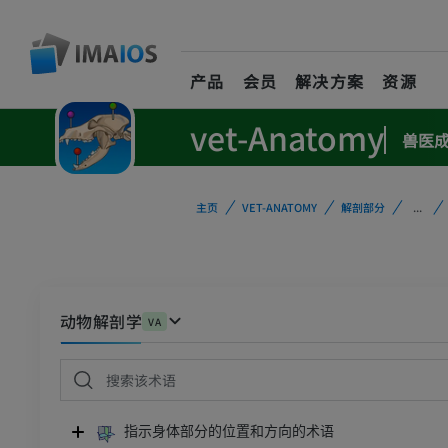
产品
会员
解决方案
资源
vet-Anatomy
兽医
主页
VET-ANATOMY
解剖部分
...
动物解剖学
VA
指示身体部分的位置和方向的术语