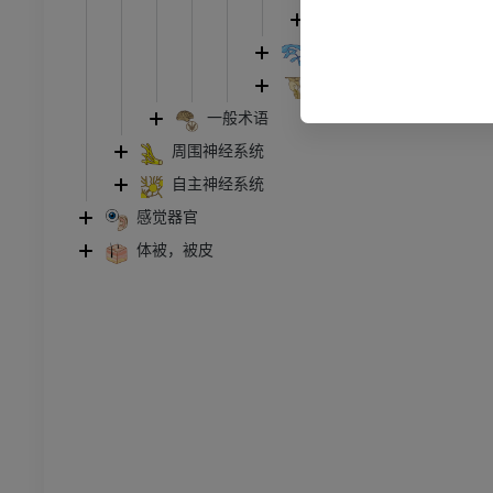
像学
小脑切面
员
第四脑室
脑桥
骨骼学
一般术语
周围神经系统
员
自主神经系统
感觉器官
体被，被皮