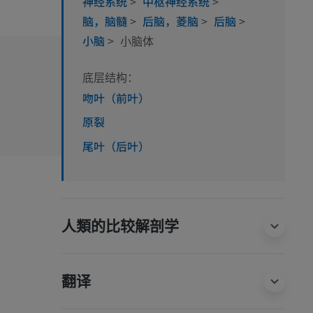
神经系统
>
中枢神经系统
>
脑，脑髓
>
后脑，菱脑
>
后脑
>
小脑
>
小脑体
底层结构：
吻叶（前叶）
原裂
尾叶（后叶）
人類的比较解剖学
翻译