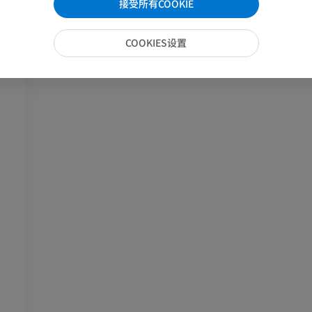
接受所有COOKIE
插画
优质会员
COOKIES设置
马-足趾
MRI
优质会员
马 - 趾和蹄
插画
优质会员
马 - 头部
计算机体层摄影
优质会员
马-牙齿