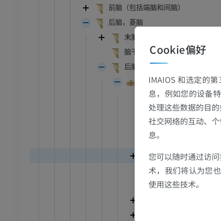
前脑（包括端脑和间脑）
后脑，菱脑
牛
末脑
Cookie偏好
和颈
牛：一般解剖学
脑干
体层摄影
插画
后脑
IMAIOS 和选定
员
免費
小脑
息，例如您的设备特
小脑叶
胸部
牛 - 骨学
处理这些数据的目的
小脑裂
体层摄影
插画
社交网络的互动、个
小脑沟
息。
员
优质会员
小脑谷
您可以随时通过访问
小脑体
腹部 - 骨盆
术，我们将认为您也反
悬雍垂（蚓垂）结节
体层摄影
使用这些技术。
绒球小结叶
员
小脑蚓部
学
小脑半球