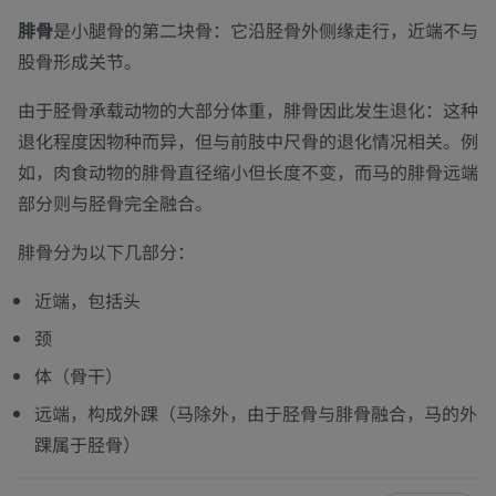
腓骨
是小腿骨的第二块骨：它沿胫骨外侧缘走行，近端不与
股骨形成关节。
由于胫骨承载动物的大部分体重，腓骨因此发生退化：这种
退化程度因物种而异，但与前肢中尺骨的退化情况相关。例
如，肉食动物的腓骨直径缩小但长度不变，而马的腓骨远端
部分则与胫骨完全融合。
腓骨分为以下几部分：
近端，包括头
颈
体（骨干）
远端，构成外踝（马除外，由于胫骨与腓骨融合，马的外
踝属于胫骨）