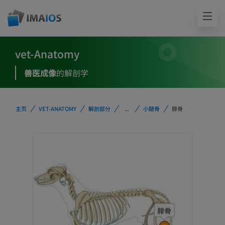
vet-Anatomy
兽医成像
的解剖学
主页
VET-ANATOMY
解剖部分
...
小腿骨
腓骨