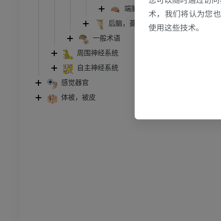
端脑
胸部
牛 - 骨学
术，我们将认为您也反
后脑，菱脑
体层摄影
插画
使用这些技术。
一般术语
员
优质会员
周围神经系统
腹部 - 骨盆
自主神经系统
体层摄影
感觉器官
员
体被，被皮
学
像学
员
骨骼学
员