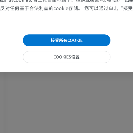
马-骨骼学
对任何基于合法利益的cookie存储。 您可以通过单击“接受所
放射影像学
免費
接受所有COOKIE
马腕骨
计算机体层摄影
COOKIES设置
优质会员
马 - 肌肉学
插画
优质会员
马-足趾
MRI
优质会员