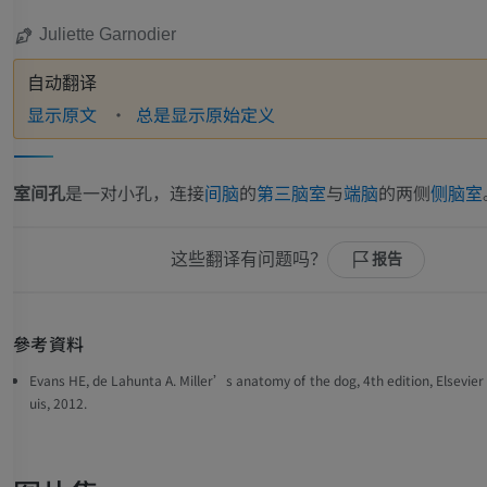
Juliette Garnodier
自动翻译
显示原文
总是显示原始定义
室间孔
是一对小孔，连接
的
与
的两侧
间脑
第三脑室
端脑
侧脑室
这些翻译有问题吗？
报告
參考資料
Evans HE, de Lahunta A. Miller’s anatomy of the dog, 4th edition, Elsevier
uis, 2012.