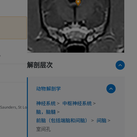
。
解剖层次
动物解剖学
神经系统
>
中枢神经系统
>
 Saunders, St Lo
脑，脑髓
>
前脑（包括端脑和间脑）
>
间脑
>
室间孔