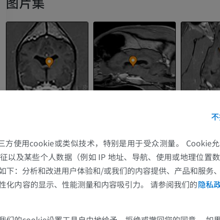
图片集
不
的第三方使用cookie或类似技术，特别是用于受众测量。 Cooki
马
老鼠
征以及某些个人数据（例如 IP 地址、导航、使用或地理位置
如下：分析和改进用户体验和/或我们的内容提供、产品和服务
马 - 骨学
老鼠-全身
性化内容的显示、性能测量和内容吸引力。 请参阅我们的
隐私
插画
计算机体层摄
优质会员
免費
我们的cookie设置工具自由地给予、拒绝或撤回您的同意。 如