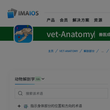
产品
会员
解决方案
资源
vet-Anatomy
兽医
主页
VET-ANATOMY
解剖部分
...
动物解剖学
VA
指示身体部分的位置和方向的术语