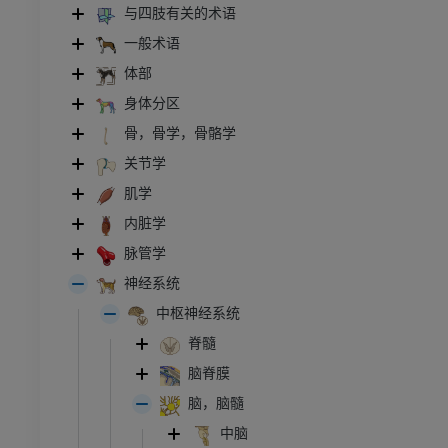
与四肢有关的术语
一般术语
体部
身体分区
骨，骨学，骨骼学
关节学
肌学
内脏学
脉管学
神经系统
中枢神经系统
脊髓
脑脊膜
脑，脑髓
中脑