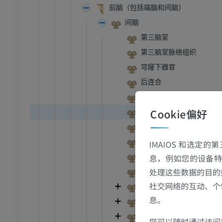
前脑（包括端脑和间脑）
间脑
第三脑室
第三脑室脉络组织
穹窿下器官
后连合
连合下器官
Cookie偏好
室间孔
下丘脑沟
丘脑间粘合
IMAIOS 和选定
牛
视隐窝
息，例如您的设备特
处理这些数据的目的
神经垂体隐窝[漏斗隐窝]
和颈
牛：一般解剖学
社交网络的互动、个
下丘脑
体层摄影
插画
息。
底丘脑
员
免費
间脑
您可以随时通过访问