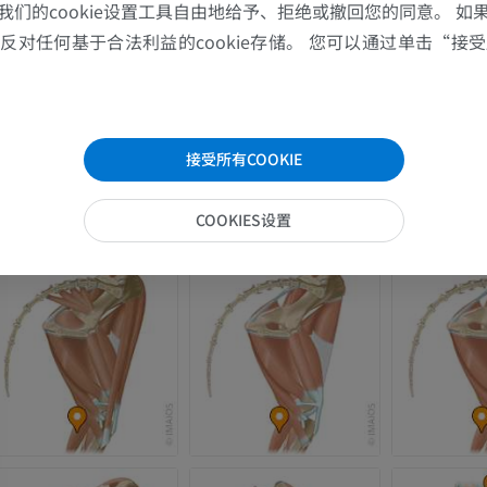
马-牙齿
我们的cookie设置工具自由地给予、拒绝或撤回您的同意。 如
插画
对任何基于合法利益的cookie存储。 您可以通过单击“接受所
免費
接受所有COOKIE
COOKIES设置