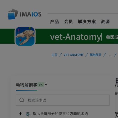
产品
会员
解决方案
资源
vet-Anatomy
兽医
主页
VET-ANATOMY
解剖部分
...
动物解剖学
VA
M
指示身体部分的位置和方向的术语