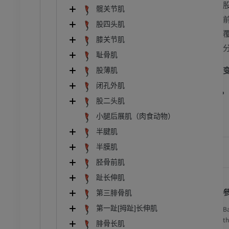
髋关节肌
股四头肌
牛
膝关节肌
耻骨肌
和颈
牛：一般解剖学
股薄肌
体层摄影
插画
闭孔外肌
员
免費
股二头肌
小腿后展肌（肉食动物）
胸部
牛 - 骨学
体层摄影
插画
半腱肌
半膜肌
员
优质会员
胫骨前肌
腹部 - 骨盆
趾长伸肌
体层摄影
第三腓骨肌
员
第一趾[拇趾]长伸肌
B
th
腓骨长肌