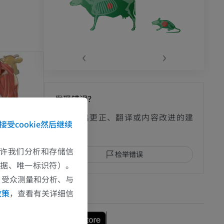
‹
›
发现错误？
欢迎提出更正、翻译或内容改进的建
接受cookie然后继续
议。
e允许我们分析和存储信
检举错误
数据、唯一标识符）。
、受众测量和分析、与
下载APP
政策
，查看有关详细信