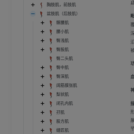
胸肢肌，前肢肌
盆肢肌（后肢肌）
髂腰肌
腰小肌
臀浅肌
臀股肌
臀二头肌
臀中肌
臀深肌
阔筋膜张肌
梨状肌
闭孔内肌
孖肌
股方肌
缝匠肌