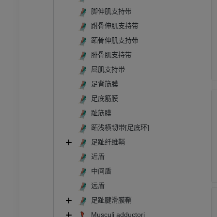
脚伸肌支持带
跗骨伸肌支持带
跖骨伸肌支持带
腓骨肌支持带
屈肌支持带
足背筋膜
足底筋膜
趾筋膜
跖浅横韧带[足底环]
足趾纤维鞘
近盾
中间盾
远盾
足趾腱滑膜鞘
Musculi adductori