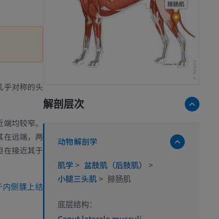
几乎对称的头
解剖层次
近端均较窄。
其在远端，两
动物解剖学
但在接近其于
肌学
>
盆肢肌（后肢肌）
>
小腿三头肌
>
腓肠肌
于
内侧髁上结
底层结构：
Caput laterale musculi