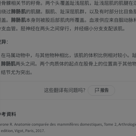
股骨髁相关节的籽骨。两个头覆盖趾浅屈肌，趾浅屈肌的肌腱在
前绕过
腓肠肌
的肌腱。腘肌、趾深屈肌群，以及有时部分比目鱼
覆盖。
腓肠肌
本身则被股后部肌肉所覆盖。血液供应来自腘动脉
马
老鼠
分支血管。胫神经在两头之间穿行，并经细小分支支配该肌。
马 - 骨学
老鼠-全身
变异
：
插画
计算机体层摄
在马属动物中，与其他物种相比，该肌的体积比例相对较小。
优质会员
免費
腓肠肌
两头之间。两个肉质体的起点在股骨上的位置高于其他
马-骨骼学
结节尤为突出。
放射影像学
免費
这些翻译有问题吗？
报告
马腕骨
计算机体层摄影
參考資料
优质会员
arone R. Anatomie comparée des mammifères domestiques, Tome 2, Arthrologie
 edition, Vigot, Paris, 2017.