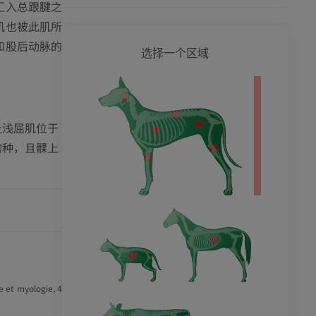
汇入总跟腱之
肌也被此肌所
和股后动脉的
狗 - 
选择一个区域
影
趾浅屈肌位于
物种，且髁上
 et myologie, 4