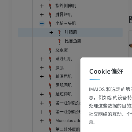
学
指外侧伸肌
像学
腓骨短肌
员
小腿三头肌
腓肠肌
骨骼学
比目鱼肌
总跟腱
员
趾浅屈肌
腘肌
Cookie偏好
趾深屈肌
屈肌间肌
IMAIOS 和选定
趾短伸肌
息，例如您的设备特
第一趾[拇趾]展肌
处理这些数据的目的
第一趾[拇趾]短屈肌
社交网络的互动、个
Musculus adductor digiti I [hallucis]
息。
第二趾外展肌