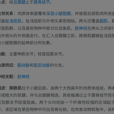
止点
：经
止于
。
总跟腱
跟骨结节
毗邻关系
：肉质体表面覆有
，并被股后部肌肉所遮
深层小腿筋膜
覆盖
，趾浅屈肌与外侧头紧密相贴。两头还覆盖
、
趾浅屈肌
腘肌
深屈肌群，以及某些物种中部分比目鱼肌。
在两头之间穿
胫神经
沿外侧头的外侧面走行。在汇入总跟腱之前，腓肠肌腱被趾浅屈
被小腿筋膜的延伸部分所包裹。
功能
：主要伸跗关节；轻度屈膝关节。
血液供应
：
和
的分支。
腘动脉
股后动脉
神经支配
：
胫神经
描述
：
腓肠肌
位于小腿后部，由两个大而扁平的肉质体组成，两
形成粗大的肌腱，并与总跟腱相连。其收缩通过止于跟骨结节而
展及膝关节轻度屈曲。两个头均经由一个纤维性较强的区域起
节，该区域在某些物种中可出现骨化核。在肉食动物和兔中，该