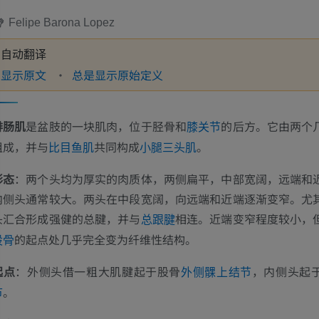
Felipe Barona Lopez
自动翻译
显示原文
总是显示原始定义
腓肠肌
是盆肢的一块肌肉，位于胫骨和
的后方。它由两个
膝关节
组成，并与
共同构成
。
比目鱼肌
小腿三头肌
形态
：两个头均为厚实的肉质体，两侧扁平，中部宽阔，远端和
内侧头通常较大。两头在中段宽阔，向远端和近端逐渐变窄。尤
头汇合形成强健的总腱，并与
相连。近端变窄程度较小，
总跟腱
的起点处几乎完全变为纤维性结构。
股骨
起点
：外侧头借一粗大肌腱起于股骨
，内侧头起
外侧髁上结节
。
节