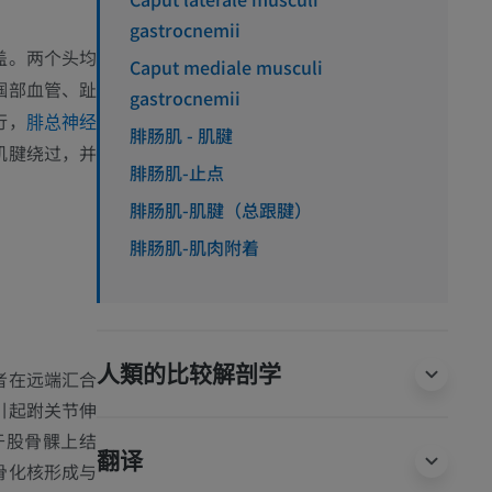
gastrocnemii
盖。两个头均
Caput mediale musculi
腘部血管、趾
gastrocnemii
行，
腓总神经
腓肠肌 - 肌腱
肌腱绕过，并
腓肠肌-止点
腓肠肌-肌腱（总跟腱）
腓肠肌-肌肉附着
人類的比较解剖学
者在远端汇合
引起跗关节伸
于股骨髁上结
翻译
骨化核形成与