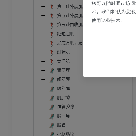
您可以随时通过访问
第二趾外展肌
术，我们将认为您也反
第五趾外展肌
使用这些技术。
第五趾内收肌
趾短屈肌
足底方肌，跖方肌[副屈肌]
蚓状肌
骨间肌
臀筋膜
阔筋膜
髂筋膜
肌腔隙
血管腔隙
股三角
股管
小腿筋膜