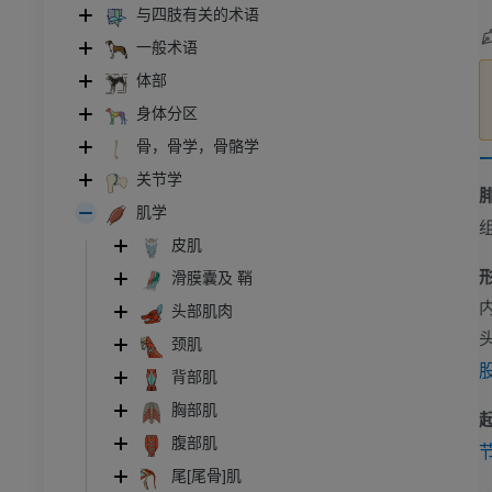
与四肢有关的术语
一般术语
体部
身体分区
骨，骨学，骨骼学
关节学
肌学
皮肌
滑膜囊及 鞘
头部肌肉
颈肌
背部肌
胸部肌
腹部肌
尾[尾骨]肌