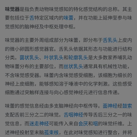
味觉器
是指负责动物味觉感知的特化感觉结构的总称。其主
要包括位于
特定区域内的
，并在功能上延伸至参与味
舌
味蕾
觉感知的脑神经及中枢处理中枢。
味觉器的主要外周组成部分为味蕾，即分布于
上皮内
舌乳头
的微小卵圆形感觉器官。舌乳头依据其形态与功能进行结构
分类。
、
和
是大多数家养哺乳动
菌状乳头
叶状乳头
轮廓乳头
物味蕾分布的主要部位，而
通常具有机械性功能，
丝状乳头
不含味觉感受器。味蕾内含味觉感受细胞，该细胞为细长的
神经上皮细胞，能够感知溶于唾液中的化学刺激。这些感受
细胞通过突触样连接与向心感觉神经元进行信息传递。
味蕾的感觉信息经由多支脑神经向中枢传导。
经
面神经
鼓索
支配舌前三分之二的味觉。
传导舌后三分之一的味
舌咽神经
觉信息，而
可能传入来自
和
的味觉纤维。上
迷走神经
会厌
咽
述神经投射至末脑
，在此对味觉感知进行整合，并将
孤束核