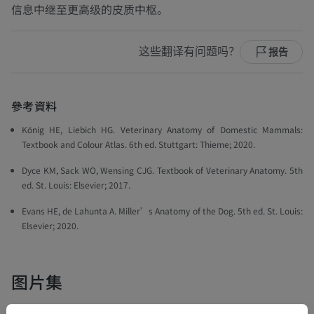
信息中继至更高级的皮质中枢。
这些翻译有问题吗？
报告
參考資料
König HE, Liebich HG.
Veterinary Anatomy of Domestic Mammals:
Textbook and Colour Atlas
. 6th ed. Stuttgart: Thieme; 2020.
Dyce KM, Sack WO, Wensing CJG.
Textbook of Veterinary Anatomy
. 5th
ed. St. Louis: Elsevier; 2017.
Evans HE, de Lahunta A.
Miller’s Anatomy of the Dog
. 5th ed. St. Louis:
Elsevier; 2020.
图片集