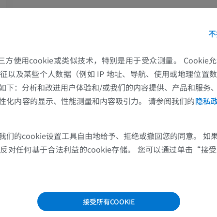
马 - 骨学
老鼠-全身
插画
计算机体层摄
不
优质会员
免費
的第三方使用cookie或类似技术，特别是用于受众测量。 Cooki
马-骨骼学
征以及某些个人数据（例如 IP 地址、导航、使用或地理位置
放射影像学
如下：分析和改进用户体验和/或我们的内容提供、产品和服务
免費
性化内容的显示、性能测量和内容吸引力。 请参阅我们的
隐私
马腕骨
计算机体层摄影
我们的cookie设置工具自由地给予、拒绝或撤回您的同意。 如
对任何基于合法利益的cookie存储。 您可以通过单击“接受所
优质会员
马 - 肌肉学
插画
接受所有COOKIE
优质会员