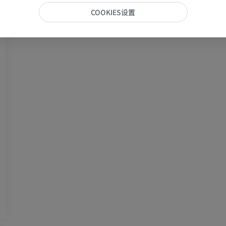
COOKIES设置
马-足趾
MRI
优质会员
马 - 趾和蹄
插画
优质会员
马 - 头部
计算机体层摄影
优质会员
马-牙齿
插画
免費