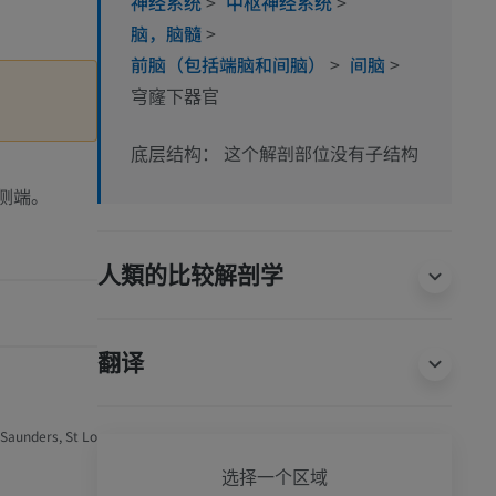
神经系统
>
中枢神经系统
>
脑，脑髓
>
前脑（包括端脑和间脑）
>
间脑
>
穹窿下器官
这个解剖部位没有子结构
底层结构：
侧端。
人類的比较解剖学
翻译
 Saunders, St Lo
狗 - 
选择一个区域