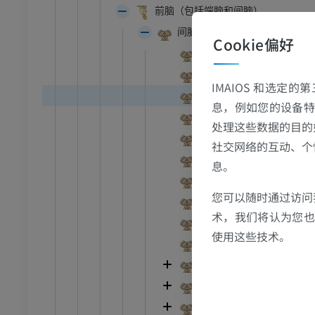
前脑（包括端脑和间脑）
和颈
牛：一般解剖学
间脑
体层摄影
插画
Cookie偏好
第三脑室
员
免費
第三脑室脉络组织
IMAIOS 和选定
穹窿下器官
胸部
牛 - 骨学
息，例如您的设备特
体层摄影
插画
后连合
处理这些数据的目的
连合下器官
员
优质会员
社交网络的互动、个
室间孔
息。
腹部 - 骨盆
下丘脑沟
体层摄影
您可以随时通过访问
丘脑间粘合
术，我们将认为您也反
员
视隐窝
使用这些技术。
神经垂体隐窝[漏斗隐窝]
学
下丘脑
像学
底丘脑
员
间脑