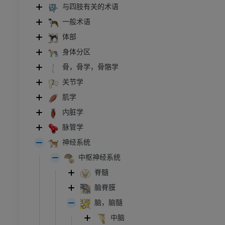
与四肢有关的术语
一般术语
体部
身体分区
骨，骨学，骨骼学
关节学
肌学
内脏学
脉管学
神经系统
中枢神经系统
脊髓
脑脊膜
脑，脑髓
牛
中脑