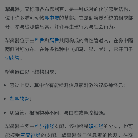
犁鼻器
，又称雅各布森器官，是一种成对的化学感受结构，
位于许多哺乳动物
的基部。它是副嗅觉系统的组成部
鼻中隔
分，参与检测信息素，并介导生殖行为与社会行为。
犁鼻器位于由
和
共同构成的骨性管道内，在鼻中隔
犁骨
腭骨
两侧对称分布。在许多物种中（如马、猫、犬），它开口于
。
切齿管
犁鼻器由以下结构组成：
感觉上皮，其中含有能检测信息素刺激的双极神经元；
；
犁鼻软骨
切齿管，根据物种不同，与口腔或鼻腔相通。
犁鼻器主要由
支配，该神经是
的分支，也可
犁鼻神经
嗅神经
能接受
的支配。犁鼻器参与信息素的检测，在交
三叉神经