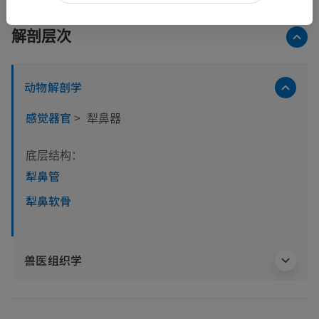
解剖层次
动物解剖学
感觉器官
>
犁鼻器
底层结构：
犁鼻管
犁鼻软骨
兽医组织学