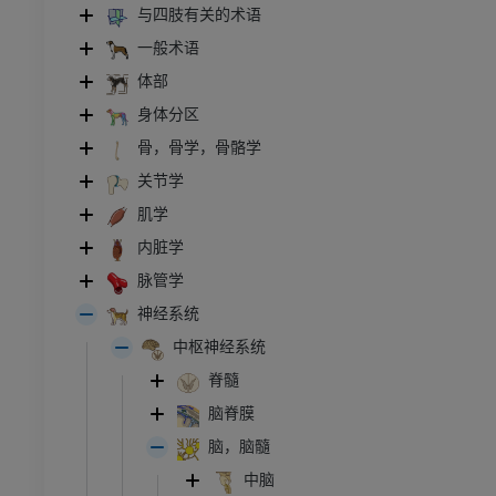
与四肢有关的术语
一般术语
体部
身体分区
骨，骨学，骨骼学
关节学
肌学
内脏学
脉管学
神经系统
中枢神经系统
脊髓
脑脊膜
脑，脑髓
中脑