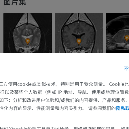
图片集
不
的第三方使用cookie或类似技术，特别是用于受众测量。 Cooki
马
老鼠
征以及某些个人数据（例如 IP 地址、导航、使用或地理位置
如下：分析和改进用户体验和/或我们的内容提供、产品和服务
马 - 骨学
老鼠-全身
性化内容的显示、性能测量和内容吸引力。 请参阅我们的
隐私
插画
计算机体层摄
优质会员
免費
我们的cookie设置工具自由地给予、拒绝或撤回您的同意。 如