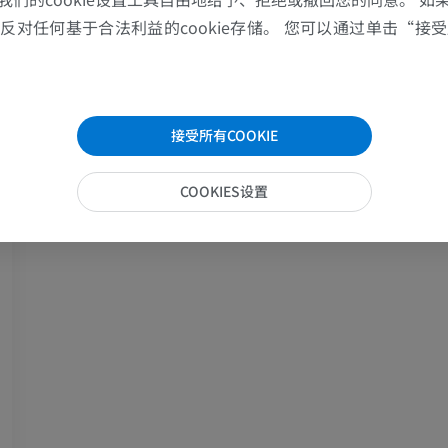
马-骨骼学
对任何基于合法利益的cookie存储。 您可以通过单击“接受所
放射影像学
免費
接受所有COOKIE
马腕骨
计算机体层摄影
COOKIES设置
优质会员
马 - 肌肉学
插画
优质会员
马-足趾
MRI
优质会员