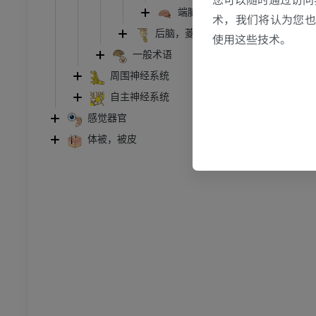
端脑
胸部
牛 - 骨学
术，我们将认为您也反
后脑，菱脑
体层摄影
插画
使用这些技术。
一般术语
员
优质会员
周围神经系统
腹部 - 骨盆
自主神经系统
体层摄影
感觉器官
员
体被，被皮
学
像学
员
骨骼学
员