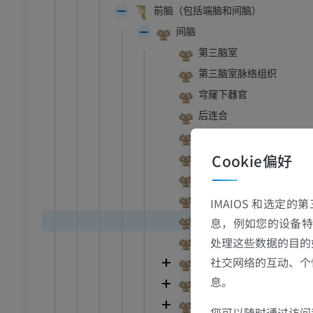
前脑（包括端脑和间脑）
间脑
第三脑室
第三脑室脉络组织
穹窿下器官
后连合
连合下器官
Cookie偏好
室间孔
下丘脑沟
丘脑间粘合
IMAIOS 和选定
牛
视隐窝
息，例如您的设备特
处理这些数据的目的
神经垂体隐窝[漏斗隐窝]
和颈
牛：一般解剖学
社交网络的互动、个
下丘脑
体层摄影
插画
息。
底丘脑
员
免費
间脑
您可以随时通过访问