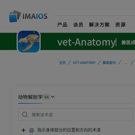
产品
会员
解决方案
资源
vet-Anatomy
兽医
主页
VET-ANATOMY
解剖部分
...
动物解剖学
VA
指示身体部分的位置和方向的术语