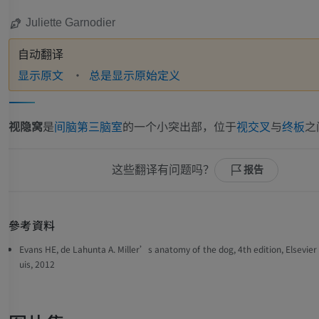
Juliette Garnodier
自动翻译
显示原文
总是显示原始定义
视隐窝
是
的一个小突出部，位于
与
之
间脑
第三脑室
视交叉
终板
这些翻译有问题吗？
报告
參考資料
Evans HE, de Lahunta A. Miller’s anatomy of the dog, 4th edition, Elsevier
uis, 2012