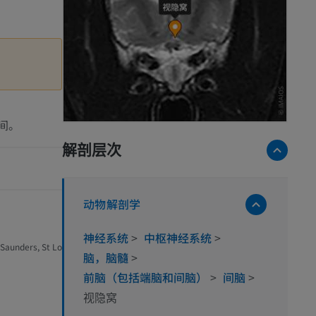
间。
解剖层次
动物解剖学
神经系统
>
中枢神经系统
>
 Saunders, St Lo
脑，脑髓
>
前脑（包括端脑和间脑）
>
间脑
>
视隐窝