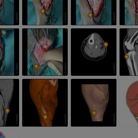
马 - 头部
计算机体层摄影
优质会员
马-牙齿
插画
免費