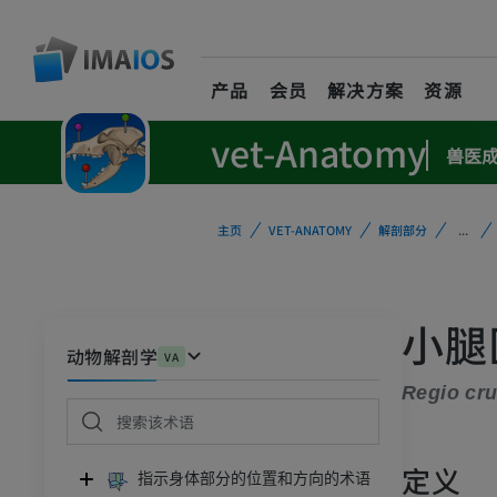
产品
会员
解决方案
资源
vet-Anatomy
兽医
主页
VET-ANATOMY
解剖部分
...
小腿
动物解剖学
VA
Regio cru
定义
指示身体部分的位置和方向的术语