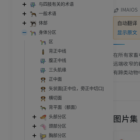
与四肢有关的术语
IMAIOS
一般术语
体部
自动翻译
显示原文
身体分区
区
背正中线
在所有家畜
腹正中线
远端收窄的
三头肌缘
有蹄类动物
正中面
矢状面[正中位，旁正中切口]
横切面
背平面（额面）
图片集
头部分区
颈部分区
胸部分区