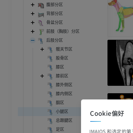
腹部分区
背部分区
骨盆分区
前肢（胸肢）分区
后肢分区
髋关节区
股骨区
牛
膝区
膝前区
和颈
牛：一般解剖学
膝外侧区
体层摄影
插画
膝内侧区
员
免費
腘区
Cookie偏好
小腿区
胸部
牛 - 骨学
总跟腱区
体层摄影
插画
足区
IMAIOS 和选定
员
优质会员