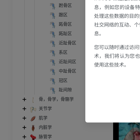
跗骨区
息，例如您的设备特
处理这些数据的目的
跟区
腹部 - 骨盆
社交网络的互动、个
体层摄影
跖骨区
息。
跖趾区
员
近趾骨区
您可以随时通过访问
学
系区
术，我们将认为您也反
像学
近趾间区
使用这些技术。
员
中趾骨区
冠区
骨骼学
趾间隙
骨，骨学，骨骼学
员
关节学
肌学
内脏学
脉管学