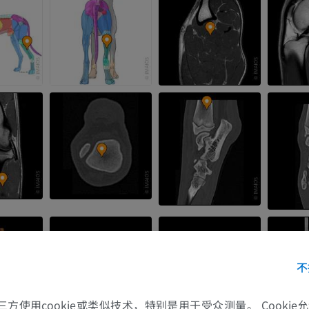
马
老鼠
马 - 骨学
老鼠-全身
插画
计算机体层摄
优质会员
免費
不
马-骨骼学
放射影像学
的第三方使用cookie或类似技术，特别是用于受众测量。 Cooki
免費