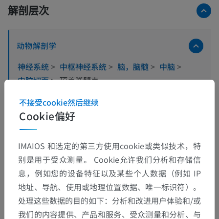
解剖层次
动物解剖学
神经系统
>
中枢神经系统
>
脑，脑髓
>
中脑
>
中脑切面
>
顶盖脊髓束
不接受cookie然后继续
这个解剖部位没有子结构
底层结构：
Cookie偏好
IMAIOS 和选定的第三方使用cookie或类似技术，特
别是用于受众测量。 Cookie允许我们分析和存储信
翻译
息，例如您的设备特征以及某些个人数据（例如 IP
地址、导航、使用或地理位置数据、唯一标识符）。
处理这些数据的目的如下：分析和改进用户体验和/或
发现错误？
我们的内容提供、产品和服务、受众测量和分析、与