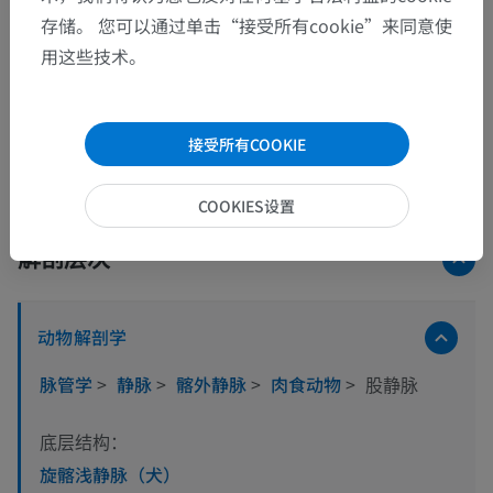
存储。 您可以通过单击“接受所有cookie”来同意使
用这些技术。
23张图中的15张图
接受所有COOKIE
显示更多图片
COOKIES设置
解剖层次
动物解剖学
脉管学
>
静脉
>
髂外静脉
>
肉食动物
>
股静脉
底层结构：
旋髂浅静脉（犬）