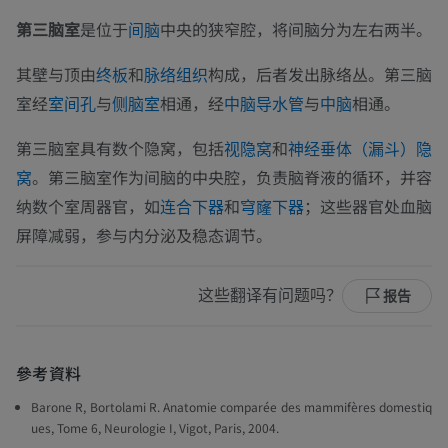
第三脑室
是位于
中央的狭窄腔，将间脑分为左右两半。
间脑
其壁与顶由
和
构成，后者发出脉络丛。第三脑
终板
脉络组织
室经
与
相通，经
与
相通。
室间孔
侧脑室
中脑导水管
中脑
第三脑室具有数个隐窝，包括
和
视隐窝
神经垂体（漏斗）隐
。第三脑室作为间脑的中央腔，负责脑脊液的循环，并容
窝
纳数个室周器官，如
和
；这些器官处血脑
连合下器
穹窿下器
屏障减弱，参与内分泌及稳态调节。
这些翻译有问题吗？
报告
參考資料
Barone R, Bortolami R. Anatomie comparée des mammifères domestiq
ues, Tome 6, Neurologie I, Vigot, Paris, 2004.