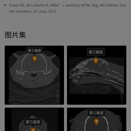
Evans HE, de Lahunta A. Miller’s anatomy of the dog, 4th edition, Else
vier Saunders, St Louis, 2012.
图片集